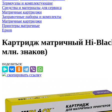
Термоузлы и комплектующие
Средства и материалы для сервиса
Матричные картриджи
Заправочные наборы и комплекты
Матричные картриджи
Принтеры матричные
Epson
Картридж матричный Hi-Black
млн. знаков)
поделиться:
скопировать ссылку