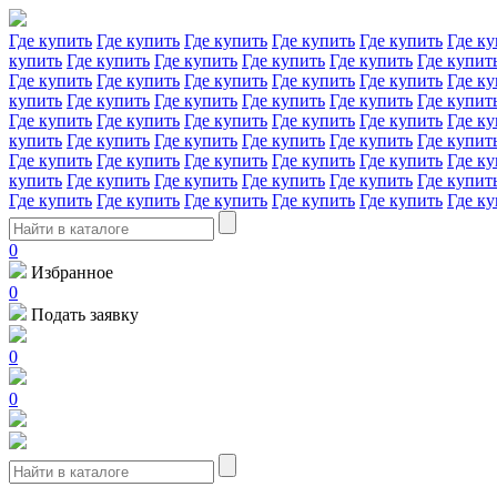
Где купить
Где купить
Где купить
Где купить
Где купить
Где ку
купить
Где купить
Где купить
Где купить
Где купить
Где купит
Где купить
Где купить
Где купить
Где купить
Где купить
Где ку
купить
Где купить
Где купить
Где купить
Где купить
Где купит
Где купить
Где купить
Где купить
Где купить
Где купить
Где ку
купить
Где купить
Где купить
Где купить
Где купить
Где купит
Где купить
Где купить
Где купить
Где купить
Где купить
Где ку
купить
Где купить
Где купить
Где купить
Где купить
Где купит
Где купить
Где купить
Где купить
Где купить
Где купить
Где ку
0
Избранное
0
Подать заявку
0
0