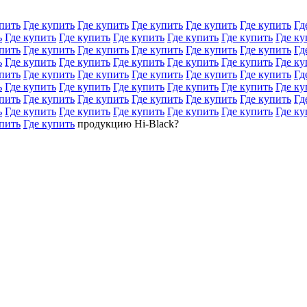
пить
Где купить
Где купить
Где купить
Где купить
Где купить
Гд
ь
Где купить
Где купить
Где купить
Где купить
Где купить
Где ку
пить
Где купить
Где купить
Где купить
Где купить
Где купить
Гд
ь
Где купить
Где купить
Где купить
Где купить
Где купить
Где ку
пить
Где купить
Где купить
Где купить
Где купить
Где купить
Гд
ь
Где купить
Где купить
Где купить
Где купить
Где купить
Где ку
пить
Где купить
Где купить
Где купить
Где купить
Где купить
Гд
ь
Где купить
Где купить
Где купить
Где купить
Где купить
Где ку
пить
Где купить
продукцию Hi-Black?