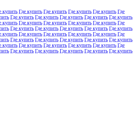
е купить
Где купить
Где купить
Где купить
Где купить
Где
пить
Где купить
Где купить
Где купить
Где купить
Где купить
е купить
Где купить
Где купить
Где купить
Где купить
Где
пить
Где купить
Где купить
Где купить
Где купить
Где купить
е купить
Где купить
Где купить
Где купить
Где купить
Где
пить
Где купить
Где купить
Где купить
Где купить
Где купить
е купить
Где купить
Где купить
Где купить
Где купить
Где
пить
Где купить
Где купить
Где купить
Где купить
Где купить