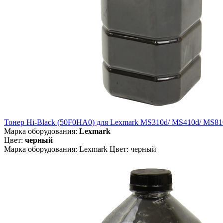
Тонер Hi-Black (50F0HA0) для Lexmark MS310d/ MS410d/ MS810dn
Марка оборудования:
Lexmark
Цвет:
черный
Марка оборудования: Lexmark Цвет: черный