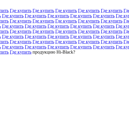
пить
Где купить
Где купить
Где купить
Где купить
Где купить
Гд
ь
Где купить
Где купить
Где купить
Где купить
Где купить
Где ку
пить
Где купить
Где купить
Где купить
Где купить
Где купить
Гд
ь
Где купить
Где купить
Где купить
Где купить
Где купить
Где ку
пить
Где купить
Где купить
Где купить
Где купить
Где купить
Гд
ь
Где купить
Где купить
Где купить
Где купить
Где купить
Где ку
пить
Где купить
Где купить
Где купить
Где купить
Где купить
Гд
ь
Где купить
Где купить
Где купить
Где купить
Где купить
Где ку
пить
Где купить
продукцию Hi-Black?