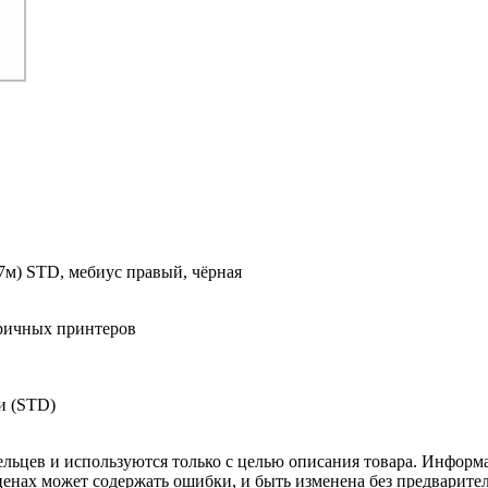
7м) STD, мебиус правый, чёрная
тричных принтеров
и (STD)
льцев и используются только с целью описания товара. Информа
ценах может содержать ошибки, и быть изменена без предварите