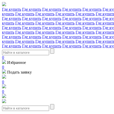
Где купить
Где купить
Где купить
Где купить
Где купить
Где ку
купить
Где купить
Где купить
Где купить
Где купить
Где купит
Где купить
Где купить
Где купить
Где купить
Где купить
Где ку
купить
Где купить
Где купить
Где купить
Где купить
Где купит
Где купить
Где купить
Где купить
Где купить
Где купить
Где ку
купить
Где купить
Где купить
Где купить
Где купить
Где купит
Где купить
Где купить
Где купить
Где купить
Где купить
Где ку
купить
Где купить
Где купить
Где купить
Где купить
Где купит
Где купить
Где купить
Где купить
Где купить
Где купить
Где ку
0
Избранное
0
Подать заявку
0
0