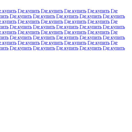
е купить
Где купить
Где купить
Где купить
Где купить
Где
пить
Где купить
Где купить
Где купить
Где купить
Где купить
е купить
Где купить
Где купить
Где купить
Где купить
Где
пить
Где купить
Где купить
Где купить
Где купить
Где купить
е купить
Где купить
Где купить
Где купить
Где купить
Где
пить
Где купить
Где купить
Где купить
Где купить
Где купить
е купить
Где купить
Где купить
Где купить
Где купить
Где
пить
Где купить
Где купить
Где купить
Где купить
Где купить