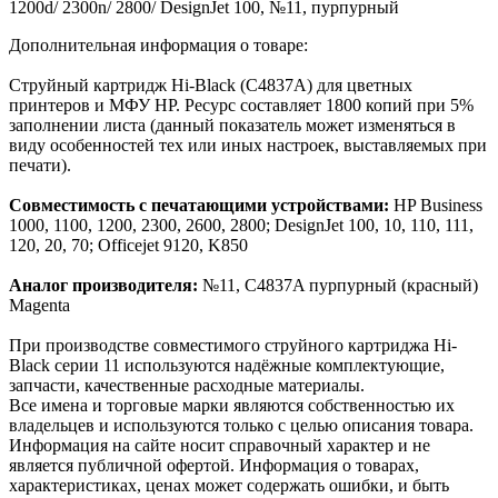
1200d/ 2300n/ 2800/ DesignJet 100, №11, пурпурный
Дополнительная информация о товаре:
Струйный картридж Hi-Black (C4837A) для цветных
принтеров и МФУ HP. Ресурс составляет 1800 копий при 5%
заполнении листа (данный показатель может изменяться в
виду особенностей тех или иных настроек, выставляемых при
печати).
Совместимость с печатающими устройствами:
HP Business
1000, 1100, 1200, 2300, 2600, 2800; DesignJet 100, 10, 110, 111,
120, 20, 70; Officejet 9120, K850
Аналог производителя:
№11, C4837A пурпурный (красный)
Magenta
При производстве совместимого струйного картриджа Hi-
Black серии 11 используются надёжные комплектующие,
запчасти, качественные расходные материалы.
Все имена и торговые марки являются собственностью их
владельцев и используются только с целью описания товара.
Информация на сайте носит справочный характер и не
является публичной офертой. Информация о товарах,
характеристиках, ценах может содержать ошибки, и быть