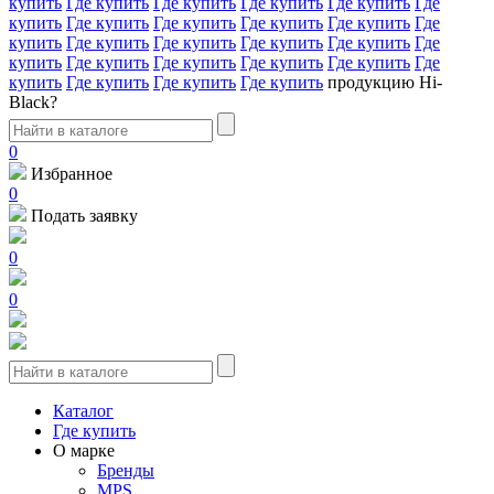
купить
Где купить
Где купить
Где купить
Где купить
Где
купить
Где купить
Где купить
Где купить
Где купить
Где
купить
Где купить
Где купить
Где купить
Где купить
Где
купить
Где купить
Где купить
Где купить
Где купить
Где
купить
Где купить
Где купить
Где купить
продукцию Hi-
Black?
0
Избранное
0
Подать заявку
0
0
Каталог
Где купить
О марке
Бренды
MPS