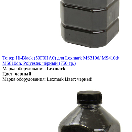
Тонер Hi-Black (50F0HA0) для Lexmark MS310d/ MS410d/
MS810dn, Polyester, чёрный (750 гр.)
Марка оборудования:
Lexmark
Цвет:
черный
Марка оборудования: Lexmark Цвет: черный