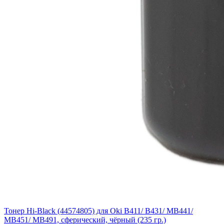
Тонер Hi-Black (44574805) для Oki B411/ B431/ MB441/
MB451/ MB491, сферический, чёрный (235 гр.)