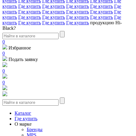
купить
Где купить
Где купить
Где купить
Где купить
Где
купить
Где купить
Где купить
Где купить
Где купить
Где
купить
Где купить
Где купить
Где купить
Где купить
Где
купить
Где купить
Где купить
Где купить
Где купить
Где
купить
Где купить
Где купить
Где купить
продукцию Hi-
Black?
0
Избранное
0
Подать заявку
0
0
Каталог
Где купить
О марке
Бренды
MPS