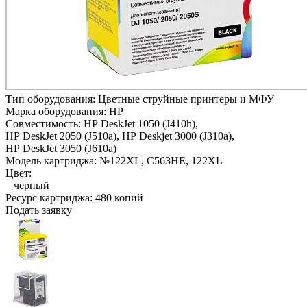
Тип оборудования:
Цветные струйные принтеры и МФУ
Марка оборудования:
HP
Совместимость:
HP DeskJet 1050 (J410h),
HP DeskJet 2050 (J510a),
HP Deskjet 3000 (J310a),
HP DeskJet 3050 (J610a)
Модель картриджа:
№122XL, C563HE, 122XL
Цвет:
черный
Ресурс картриджа:
480 копий
Подать заявку