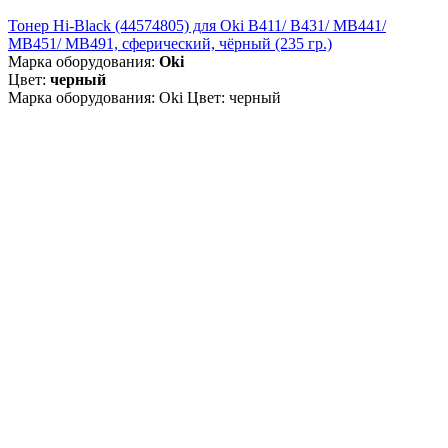
Тонер Hi-Black (44574805) для Oki B411/ B431/ MB441/
MB451/ MB491, сферический, чёрный (235 гр.)
Марка оборудования:
Oki
Цвет:
черный
Марка оборудования: Oki Цвет: черный