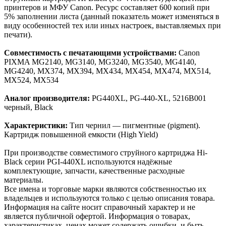
принтеров и МФУ Canon. Ресурс составляет 600 копий при
5% заполнении листа (данный показатель может изменяться в
виду особенностей тех или иных настроек, выставляемых при
печати).
Совместимость с печатающими устройствами:
Canon
PIXMA MG2140, MG3140, MG3240, MG3540, MG4140,
MG4240, MX374, MX394, MX434, MX454, MX474, MX514,
MX524, MX534
Аналог производителя:
PG440XL, PG-440-XL, 5216B001
черный, Black
Характеристики:
Тип чернил — пигментные (pigment).
Картридж повышенной емкости (High Yield)
При производстве совместимого струйного картриджа Hi-
Black серии PGI-440XL используются надёжные
комплектующие, запчасти, качественные расходные
материалы.
Все имена и торговые марки являются собственностью их
владельцев и используются только с целью описания товара.
Информация на сайте носит справочный характер и не
является публичной офертой. Информация о товарах,
характеристиках, ценах может содержать ошибки, и быть