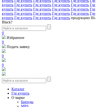
купить
Где купить
Где купить
Где купить
Где купить
Где
купить
Где купить
Где купить
Где купить
Где купить
Где
купить
Где купить
Где купить
Где купить
Где купить
Где
купить
Где купить
Где купить
Где купить
Где купить
Где
купить
Где купить
Где купить
Где купить
продукцию Hi-
Black?
0
Избранное
0
Подать заявку
0
0
Каталог
Где купить
О марке
Бренды
MPS