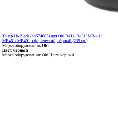
Тонер Hi-Black (44574805) для Oki B411/ B431/ MB441/
MB451/ MB491, сферический, чёрный (235 гр.)
Марка оборудования:
Oki
Цвет:
черный
Марка оборудования: Oki Цвет: черный