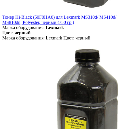
Тонер Hi-Black (50F0HA0) для Lexmark MS310d/ MS410d/
MS810dn, Polyester, чёрный (750 гр.)
Марка оборудования:
Lexmark
Цвет:
черный
Марка оборудования: Lexmark Цвет: черный