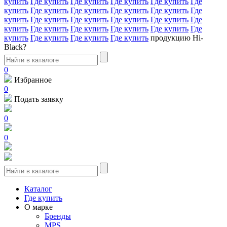
купить
Где купить
Где купить
Где купить
Где купить
Где
купить
Где купить
Где купить
Где купить
Где купить
Где
купить
Где купить
Где купить
Где купить
Где купить
Где
купить
Где купить
Где купить
Где купить
Где купить
Где
купить
Где купить
Где купить
Где купить
продукцию Hi-
Black?
0
Избранное
0
Подать заявку
0
0
Каталог
Где купить
О марке
Бренды
MPS