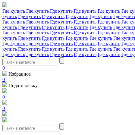
Где купить
Где купить
Где купить
Где купить
Где купить
Где ку
купить
Где купить
Где купить
Где купить
Где купить
Где купит
Где купить
Где купить
Где купить
Где купить
Где купить
Где ку
купить
Где купить
Где купить
Где купить
Где купить
Где купит
Где купить
Где купить
Где купить
Где купить
Где купить
Где ку
купить
Где купить
Где купить
Где купить
Где купить
Где купит
Где купить
Где купить
Где купить
Где купить
Где купить
Где ку
купить
Где купить
Где купить
Где купить
Где купить
Где купит
Где купить
Где купить
Где купить
Где купить
Где купить
Где ку
0
Избранное
0
Подать заявку
0
0