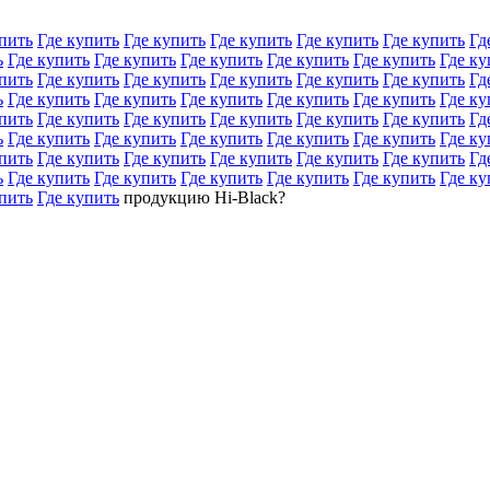
пить
Где купить
Где купить
Где купить
Где купить
Где купить
Гд
ь
Где купить
Где купить
Где купить
Где купить
Где купить
Где ку
пить
Где купить
Где купить
Где купить
Где купить
Где купить
Гд
ь
Где купить
Где купить
Где купить
Где купить
Где купить
Где ку
пить
Где купить
Где купить
Где купить
Где купить
Где купить
Гд
ь
Где купить
Где купить
Где купить
Где купить
Где купить
Где ку
пить
Где купить
Где купить
Где купить
Где купить
Где купить
Гд
ь
Где купить
Где купить
Где купить
Где купить
Где купить
Где ку
пить
Где купить
продукцию Hi-Black?