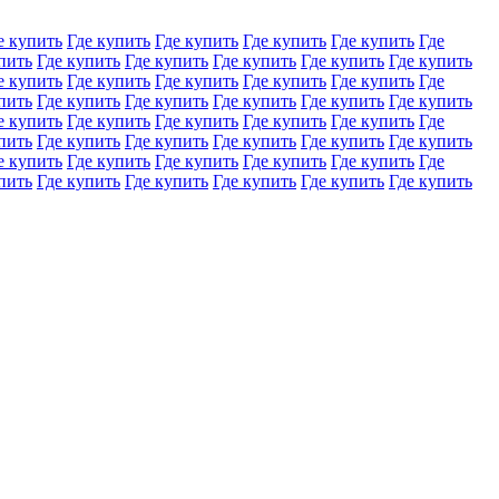
е купить
Где купить
Где купить
Где купить
Где купить
Где
пить
Где купить
Где купить
Где купить
Где купить
Где купить
е купить
Где купить
Где купить
Где купить
Где купить
Где
пить
Где купить
Где купить
Где купить
Где купить
Где купить
е купить
Где купить
Где купить
Где купить
Где купить
Где
пить
Где купить
Где купить
Где купить
Где купить
Где купить
е купить
Где купить
Где купить
Где купить
Где купить
Где
пить
Где купить
Где купить
Где купить
Где купить
Где купить