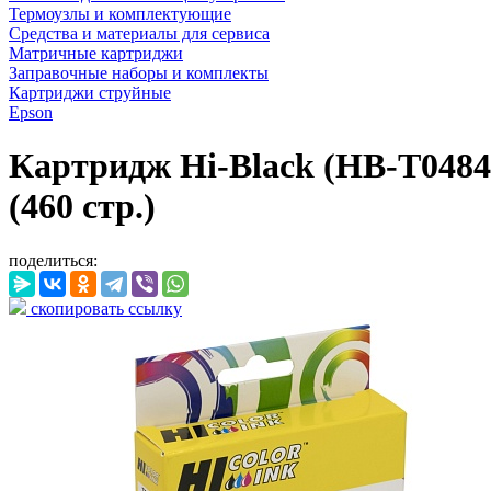
Термоузлы и комплектующие
Средства и материалы для сервиса
Матричные картриджи
Заправочные наборы и комплекты
Картриджи струйные
Epson
Картридж Hi-Black (HB-T0484)
(460 стр.)
поделиться:
скопировать ссылку