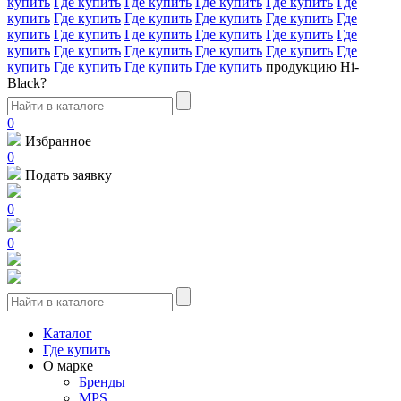
купить
Где купить
Где купить
Где купить
Где купить
Где
купить
Где купить
Где купить
Где купить
Где купить
Где
купить
Где купить
Где купить
Где купить
Где купить
Где
купить
Где купить
Где купить
Где купить
Где купить
Где
купить
Где купить
Где купить
Где купить
продукцию Hi-
Black?
0
Избранное
0
Подать заявку
0
0
Каталог
Где купить
О марке
Бренды
MPS