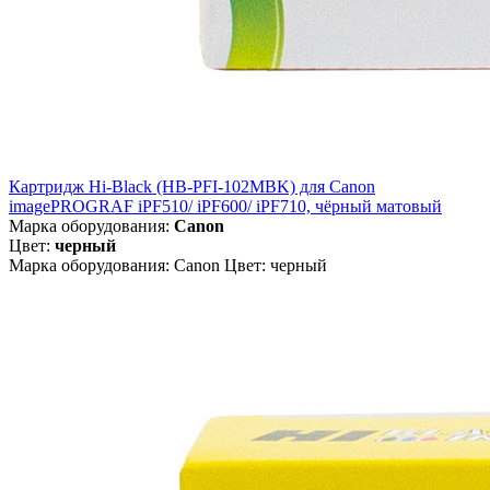
Картридж Hi-Black (HB-PFI-102MBK) для Canon
imagePROGRAF iPF510/ iPF600/ iPF710, чёрный матовый
Марка оборудования:
Canon
Цвет:
черный
Марка оборудования: Canon Цвет: черный