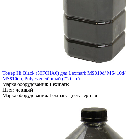
Тонер Hi-Black (50F0HA0) для Lexmark MS310d/ MS410d/
MS810dn, Polyester, чёрный (750 гр.)
Марка оборудования:
Lexmark
Цвет:
черный
Марка оборудования: Lexmark Цвет: черный