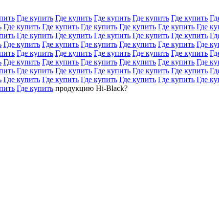
пить
Где купить
Где купить
Где купить
Где купить
Где купить
Гд
ь
Где купить
Где купить
Где купить
Где купить
Где купить
Где ку
пить
Где купить
Где купить
Где купить
Где купить
Где купить
Гд
ь
Где купить
Где купить
Где купить
Где купить
Где купить
Где ку
пить
Где купить
Где купить
Где купить
Где купить
Где купить
Гд
ь
Где купить
Где купить
Где купить
Где купить
Где купить
Где ку
пить
Где купить
Где купить
Где купить
Где купить
Где купить
Гд
ь
Где купить
Где купить
Где купить
Где купить
Где купить
Где ку
пить
Где купить
продукцию Hi-Black?