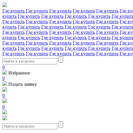
Где купить
Где купить
Где купить
Где купить
Где купить
Где ку
купить
Где купить
Где купить
Где купить
Где купить
Где купит
Где купить
Где купить
Где купить
Где купить
Где купить
Где ку
купить
Где купить
Где купить
Где купить
Где купить
Где купит
Где купить
Где купить
Где купить
Где купить
Где купить
Где ку
купить
Где купить
Где купить
Где купить
Где купить
Где купит
Где купить
Где купить
Где купить
Где купить
Где купить
Где ку
купить
Где купить
Где купить
Где купить
Где купить
Где купит
Где купить
Где купить
Где купить
Где купить
Где купить
Где ку
0
Избранное
0
Подать заявку
0
0