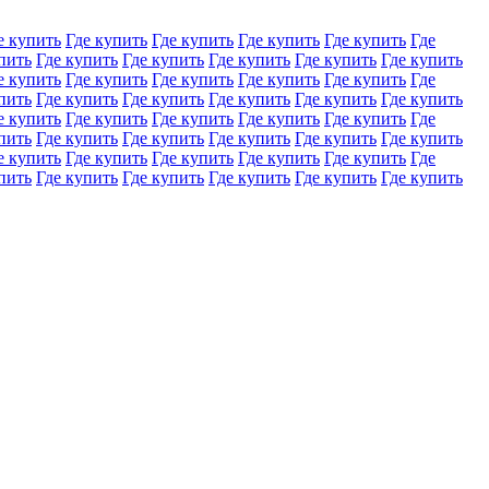
е купить
Где купить
Где купить
Где купить
Где купить
Где
пить
Где купить
Где купить
Где купить
Где купить
Где купить
е купить
Где купить
Где купить
Где купить
Где купить
Где
пить
Где купить
Где купить
Где купить
Где купить
Где купить
е купить
Где купить
Где купить
Где купить
Где купить
Где
пить
Где купить
Где купить
Где купить
Где купить
Где купить
е купить
Где купить
Где купить
Где купить
Где купить
Где
пить
Где купить
Где купить
Где купить
Где купить
Где купить