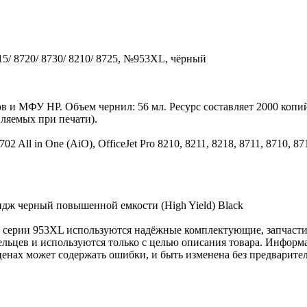
15/ 8720/ 8730/ 8210/ 8725, №953XL, чёрный
 и МФУ HP. Объем чернил: 56 мл. Ресурс составляет 2000 копи
вляемых при печати).
702 All in One (AiO), OfficeJet Pro 8210, 8211, 8218, 8711, 8710, 8
дж черный повышенной емкости (High Yield) Black
k серии 953XL используются надёжные комплектующие, запчасти
льцев и используются только с целью описания товара. Информа
ценах может содержать ошибки, и быть изменена без предварите