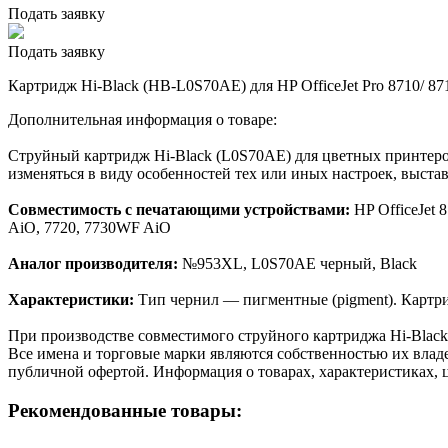
Подать заявку
Подать заявку
Картридж Hi-Black (HB-L0S70AE) для HP OfficeJet Pro 8710/ 87
Дополнительная информация о товаре:
Струйный картридж Hi-Black (L0S70AE) для цветных принтеров
изменяться в виду особенностей тех или иных настроек, выста
Совместимость с печатающими устройствами:
HP OfficeJet 8
AiO, 7720, 7730WF AiO
Аналог производителя:
№953XL, L0S70AE черный, Black
Характеристики:
Тип чернил — пигментные (pigment). Картри
При производстве совместимого струйного картриджа Hi-Blac
Все имена и торговые марки являются собственностью их владе
публичной офертой. Информация о товарах, характеристиках, 
Рекомендованные товары: