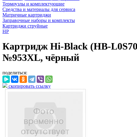
Термоузлы и комплектующие
Средства и материалы для сервиса
Матричные картриджи
Заправочные наборы и комплекты
Картриджи струйные
HP
Картридж Hi-Black (HB-L0S70AE
№953XL, чёрный
поделиться:
скопировать ссылку