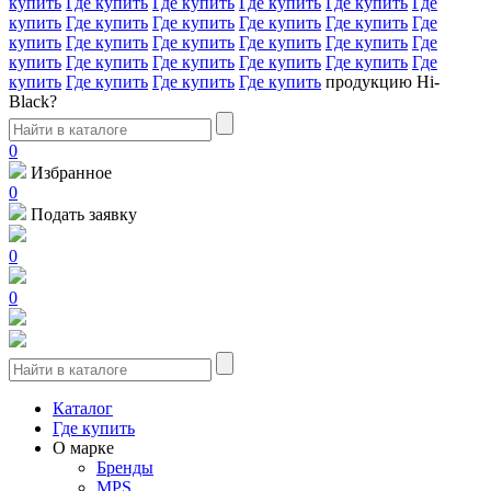
купить
Где купить
Где купить
Где купить
Где купить
Где
купить
Где купить
Где купить
Где купить
Где купить
Где
купить
Где купить
Где купить
Где купить
Где купить
Где
купить
Где купить
Где купить
Где купить
Где купить
Где
купить
Где купить
Где купить
Где купить
продукцию Hi-
Black?
0
Избранное
0
Подать заявку
0
0
Каталог
Где купить
О марке
Бренды
MPS