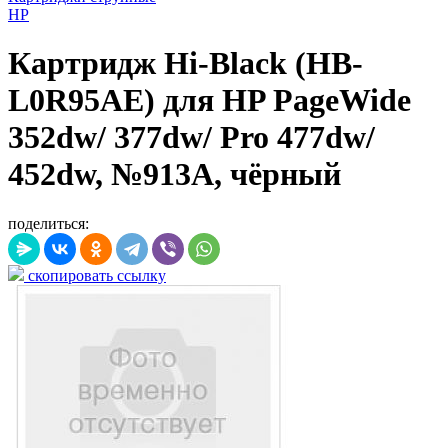
HP
Картридж Hi-Black (HB-
L0R95AE) для HP PageWide
352dw/ 377dw/ Pro 477dw/
452dw, №913A, чёрный
поделиться:
скопировать ссылку