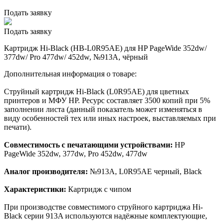
Подать заявку
Подать заявку
Картридж Hi-Black (HB-L0R95AE) для HP PageWide 352dw/
377dw/ Pro 477dw/ 452dw, №913A, чёрный
Дополнительная информация о товаре:
Струйный картридж Hi-Black (L0R95AE) для цветных
принтеров и МФУ HP. Ресурс составляет 3500 копий при 5%
заполнении листа (данный показатель может изменяться в
виду особенностей тех или иных настроек, выставляемых при
печати).
Совместимость с печатающими устройствами:
HP
PageWide 352dw, 377dw, Pro 452dw, 477dw
Аналог производителя:
№913A, L0R95AE черный, Black
Характеристики:
Картридж с чипом
При производстве совместимого струйного картриджа Hi-
Black серии 913A используются надёжные комплектующие,