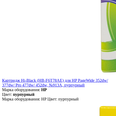
Картридж Hi-Black (HB-F6T78AE) для HP PageWide 352dw/
377dw/ Pro 477dw/ 452dw, №913A, пурпурный
Марка оборудования:
HP
Цвет:
пурпурный
Марка оборудования: HP Цвет: пурпурный