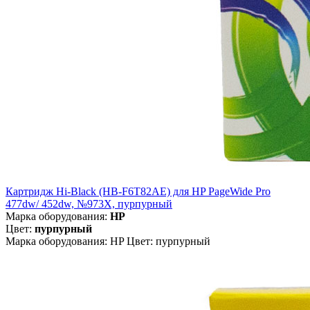
Картридж Hi-Black (HB-F6T82AE) для HP PageWide Pro
477dw/ 452dw, №973X, пурпурный
Марка оборудования:
HP
Цвет:
пурпурный
Марка оборудования: HP Цвет: пурпурный