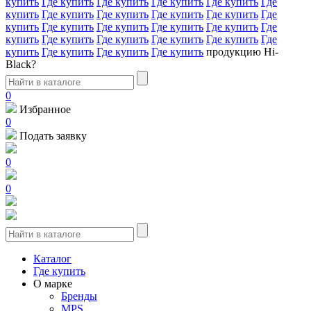
купить
Где купить
Где купить
Где купить
Где купить
Где
купить
Где купить
Где купить
Где купить
Где купить
Где
купить
Где купить
Где купить
Где купить
Где купить
Где
купить
Где купить
Где купить
Где купить
Где купить
Где
купить
Где купить
Где купить
Где купить
продукцию Hi-
Black?
0
Избранное
0
Подать заявку
0
0
Каталог
Где купить
О марке
Бренды
MPS