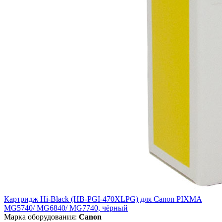
Картридж Hi-Black (HB-PGI-470XLPG) для Canon PIXMA
MG5740/ MG6840/ MG7740, чёрный
Марка оборудования:
Canon