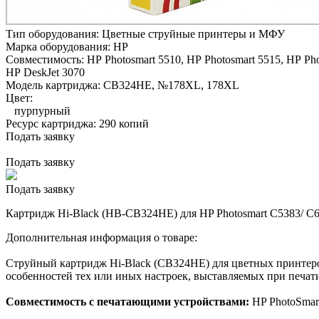
Тип оборудования:
Цветные струйные принтеры и МФУ
Марка оборудования:
HP
Совместимость:
HP Photosmart 5510,
HP Photosmart 5515,
HP Pho
HP DeskJet 3070
Модель картриджа:
CB324HE, №178XL, 178XL
Цвет:
пурпурный
Ресурс картриджа:
290 копий
Подать заявку
Подать заявку
Подать заявку
Картридж Hi-Black (HB-CB324HE) для HP Photosmart C5383/ C
Дополнительная информация о товаре:
Струйный картридж Hi-Black (CB324HE) для цветных принтеров
особенностей тех или иных настроек, выставляемых при печати
Совместимость с печатающими устройствами:
HP PhotoSmart