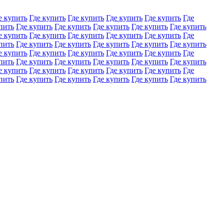
е купить
Где купить
Где купить
Где купить
Где купить
Где
пить
Где купить
Где купить
Где купить
Где купить
Где купить
е купить
Где купить
Где купить
Где купить
Где купить
Где
пить
Где купить
Где купить
Где купить
Где купить
Где купить
е купить
Где купить
Где купить
Где купить
Где купить
Где
пить
Где купить
Где купить
Где купить
Где купить
Где купить
е купить
Где купить
Где купить
Где купить
Где купить
Где
пить
Где купить
Где купить
Где купить
Где купить
Где купить