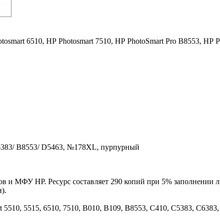
tosmart 6510,
HP Photosmart 7510,
HP PhotoSmart Pro B8553,
HP P
6383/ B8553/ D5463, №178XL, пурпурный
 и МФУ HP. Ресурс составляет 290 копий при 5% заполнении ли
).
 5510, 5515, 6510, 7510, B010, B109, B8553, C410, C5383, C6383,