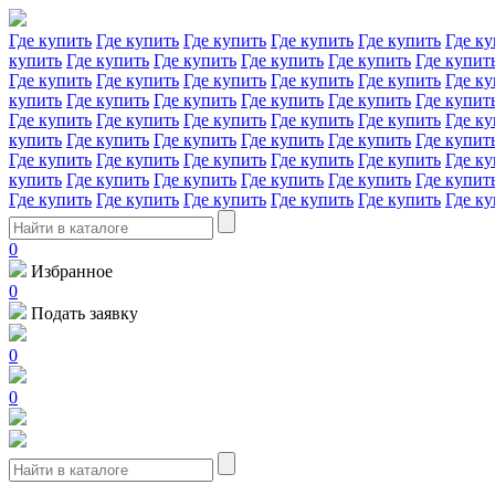
Где купить
Где купить
Где купить
Где купить
Где купить
Где ку
купить
Где купить
Где купить
Где купить
Где купить
Где купит
Где купить
Где купить
Где купить
Где купить
Где купить
Где ку
купить
Где купить
Где купить
Где купить
Где купить
Где купит
Где купить
Где купить
Где купить
Где купить
Где купить
Где ку
купить
Где купить
Где купить
Где купить
Где купить
Где купит
Где купить
Где купить
Где купить
Где купить
Где купить
Где ку
купить
Где купить
Где купить
Где купить
Где купить
Где купит
Где купить
Где купить
Где купить
Где купить
Где купить
Где ку
0
Избранное
0
Подать заявку
0
0