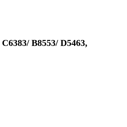
C6383/ B8553/ D5463,