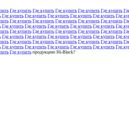
пить
Где купить
Где купить
Где купить
Где купить
Где купить
Гд
ь
Где купить
Где купить
Где купить
Где купить
Где купить
Где ку
пить
Где купить
Где купить
Где купить
Где купить
Где купить
Гд
ь
Где купить
Где купить
Где купить
Где купить
Где купить
Где ку
пить
Где купить
Где купить
Где купить
Где купить
Где купить
Гд
ь
Где купить
Где купить
Где купить
Где купить
Где купить
Где ку
пить
Где купить
Где купить
Где купить
Где купить
Где купить
Гд
ь
Где купить
Где купить
Где купить
Где купить
Где купить
Где ку
пить
Где купить
продукцию Hi-Black?