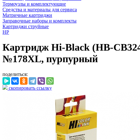
Термоузлы и комплектующие
Средства и материалы для сервиса
Матричные картриджи
Заправочные наборы и комплекты
Картриджи струйные
HP
Картридж Hi-Black (HB-CB324
№178XL, пурпурный
поделиться:
скопировать ссылку