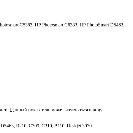
hotosmart C5383,
HP Photosmart C6383,
HP PhotoSmart D5463,
ста (данный показатель может изменяться в виду
 D5463, B210, C309, C310, B110, Deskjet 3070