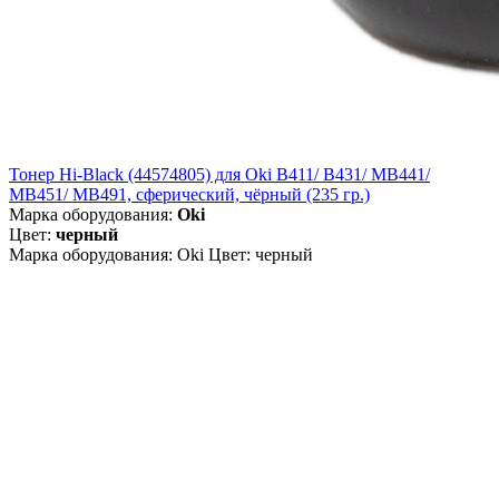
Тонер Hi-Black (44574805) для Oki B411/ B431/ MB441/
MB451/ MB491, сферический, чёрный (235 гр.)
Марка оборудования:
Oki
Цвет:
черный
Марка оборудования: Oki Цвет: черный