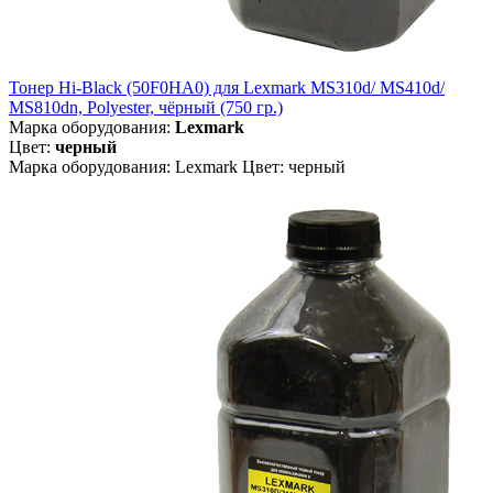
Тонер Hi-Black (50F0HA0) для Lexmark MS310d/ MS410d/
MS810dn, Polyester, чёрный (750 гр.)
Марка оборудования:
Lexmark
Цвет:
черный
Марка оборудования: Lexmark Цвет: черный