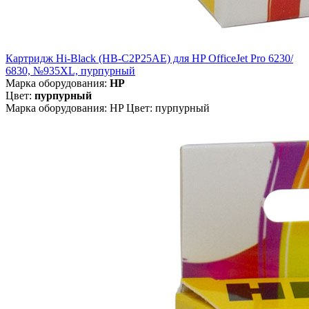
Картридж Hi-Black (HB-C2P25AE) для HP OfficeJet Pro 6230/
6830, №935XL, пурпурный
Марка оборудования:
HP
Цвет:
пурпурный
Марка оборудования: HP Цвет: пурпурный