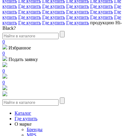
купить
Где купить
Где купить
Где купить
Где купить
Где
купить
Где купить
Где купить
Где купить
Где купить
Где
купить
Где купить
Где купить
Где купить
Где купить
Где
купить
Где купить
Где купить
Где купить
Где купить
Где
купить
Где купить
Где купить
Где купить
продукцию Hi-
Black?
0
Избранное
0
Подать заявку
0
0
Каталог
Где купить
О марке
Бренды
MPS