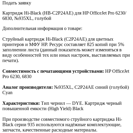
Подать заявку
Картридж Hi-Black (HB-C2P24AE) для HP OfficeJet Pro 6230/
6830, №935XL, голубой
Дополнительная информация о товаре:
Струйный картридж Hi-Black (C2P24AE) для цветных
принтеров и МФУ HP. Ресурс составляет 825 копий при 5%
заполнении листа (данный показатель может изменяться в
виду особенностей тех или иных настроек, выставляемых при
печати).
Совместимость с печатающими устройствами:
HP OfficeJet
Pro 6230, 6830
Аналог производителя:
№935XL, C2P24AE синий (голубой)
Cyan
Характеристики:
Тип чернил — DYE. Картридж черный
повышенной емкости (High Yield) Black
При производстве совместимого струйного картриджа Hi-
Black серии 935 используются надёжные комплектующие,
запчасти, качественные расходные материалы.