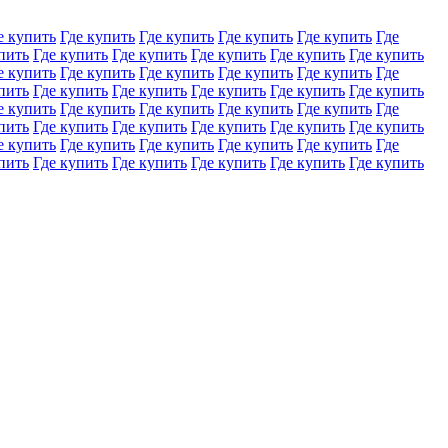
е купить
Где купить
Где купить
Где купить
Где купить
Где
пить
Где купить
Где купить
Где купить
Где купить
Где купить
е купить
Где купить
Где купить
Где купить
Где купить
Где
пить
Где купить
Где купить
Где купить
Где купить
Где купить
е купить
Где купить
Где купить
Где купить
Где купить
Где
пить
Где купить
Где купить
Где купить
Где купить
Где купить
е купить
Где купить
Где купить
Где купить
Где купить
Где
пить
Где купить
Где купить
Где купить
Где купить
Где купить