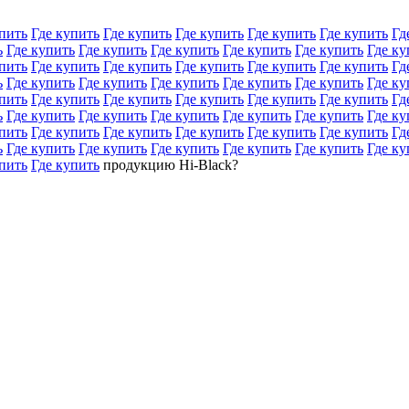
пить
Где купить
Где купить
Где купить
Где купить
Где купить
Гд
ь
Где купить
Где купить
Где купить
Где купить
Где купить
Где ку
пить
Где купить
Где купить
Где купить
Где купить
Где купить
Гд
ь
Где купить
Где купить
Где купить
Где купить
Где купить
Где ку
пить
Где купить
Где купить
Где купить
Где купить
Где купить
Гд
ь
Где купить
Где купить
Где купить
Где купить
Где купить
Где ку
пить
Где купить
Где купить
Где купить
Где купить
Где купить
Гд
ь
Где купить
Где купить
Где купить
Где купить
Где купить
Где ку
пить
Где купить
продукцию Hi-Black?