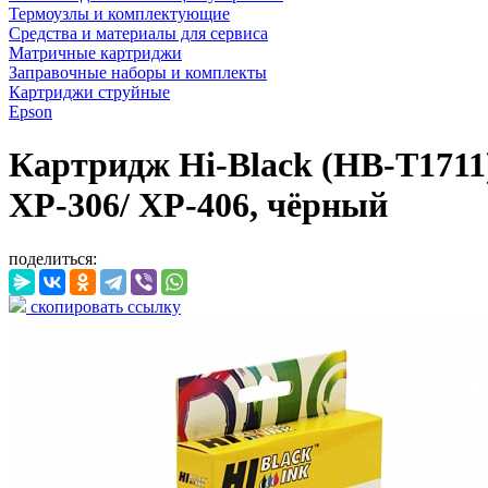
Термоузлы и комплектующие
Средства и материалы для сервиса
Матричные картриджи
Заправочные наборы и комплекты
Картриджи струйные
Epson
Картридж Hi-Black (HB-T1711)
XP-306/ XP-406, чёрный
поделиться:
скопировать ссылку