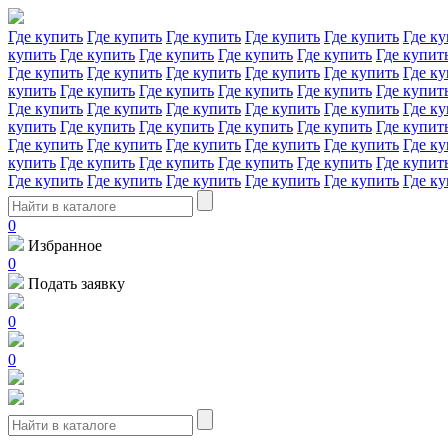
Где купить
Где купить
Где купить
Где купить
Где купить
Где ку
купить
Где купить
Где купить
Где купить
Где купить
Где купит
Где купить
Где купить
Где купить
Где купить
Где купить
Где ку
купить
Где купить
Где купить
Где купить
Где купить
Где купит
Где купить
Где купить
Где купить
Где купить
Где купить
Где ку
купить
Где купить
Где купить
Где купить
Где купить
Где купит
Где купить
Где купить
Где купить
Где купить
Где купить
Где ку
купить
Где купить
Где купить
Где купить
Где купить
Где купит
Где купить
Где купить
Где купить
Где купить
Где купить
Где ку
0
Избранное
0
Подать заявку
0
0