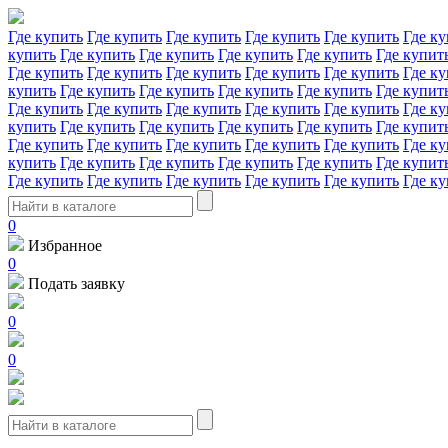
Где купить
Где купить
Где купить
Где купить
Где купить
Где ку
купить
Где купить
Где купить
Где купить
Где купить
Где купит
Где купить
Где купить
Где купить
Где купить
Где купить
Где ку
купить
Где купить
Где купить
Где купить
Где купить
Где купит
Где купить
Где купить
Где купить
Где купить
Где купить
Где ку
купить
Где купить
Где купить
Где купить
Где купить
Где купит
Где купить
Где купить
Где купить
Где купить
Где купить
Где ку
купить
Где купить
Где купить
Где купить
Где купить
Где купит
Где купить
Где купить
Где купить
Где купить
Где купить
Где ку
0
Избранное
0
Подать заявку
0
0