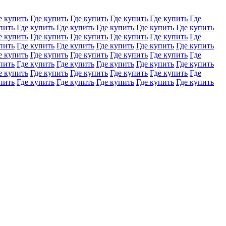
е купить
Где купить
Где купить
Где купить
Где купить
Где
пить
Где купить
Где купить
Где купить
Где купить
Где купить
е купить
Где купить
Где купить
Где купить
Где купить
Где
пить
Где купить
Где купить
Где купить
Где купить
Где купить
е купить
Где купить
Где купить
Где купить
Где купить
Где
пить
Где купить
Где купить
Где купить
Где купить
Где купить
е купить
Где купить
Где купить
Где купить
Где купить
Где
пить
Где купить
Где купить
Где купить
Где купить
Где купить