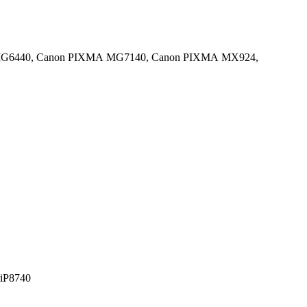
G6440,
Canon PIXMA MG7140,
Canon PIXMA MX924,
iP8740