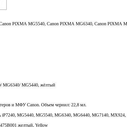
Canon PIXMA MG5540,
Canon PIXMA MG6340,
Canon PIXMA M
0/ MG6340/ MG5440, жёлтый
теров и МФУ Canon. Объем чернил: 22,8 мл.
 iP7240, MG5440, MG5540, MG6340, MG6440, MG7140, MX924, 
6475B001 желтый, Yellow