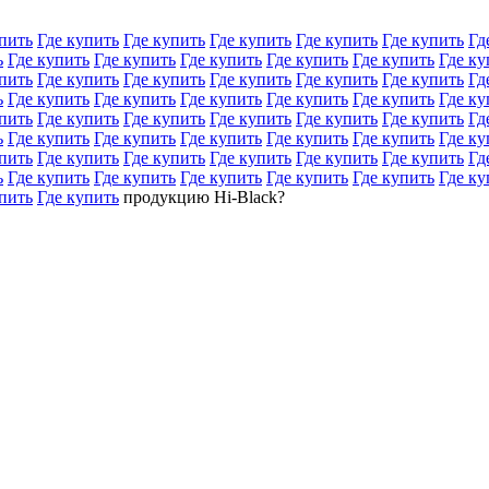
пить
Где купить
Где купить
Где купить
Где купить
Где купить
Гд
ь
Где купить
Где купить
Где купить
Где купить
Где купить
Где ку
пить
Где купить
Где купить
Где купить
Где купить
Где купить
Гд
ь
Где купить
Где купить
Где купить
Где купить
Где купить
Где ку
пить
Где купить
Где купить
Где купить
Где купить
Где купить
Гд
ь
Где купить
Где купить
Где купить
Где купить
Где купить
Где ку
пить
Где купить
Где купить
Где купить
Где купить
Где купить
Гд
ь
Где купить
Где купить
Где купить
Где купить
Где купить
Где ку
пить
Где купить
продукцию Hi-Black?