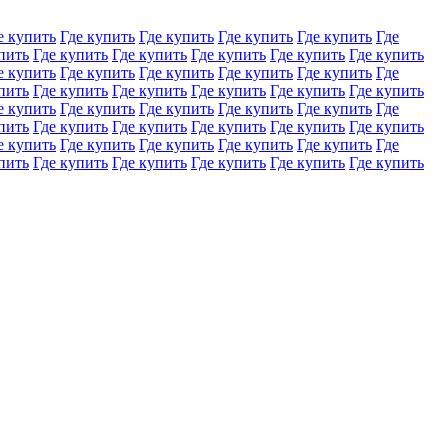
е купить
Где купить
Где купить
Где купить
Где купить
Где
пить
Где купить
Где купить
Где купить
Где купить
Где купить
е купить
Где купить
Где купить
Где купить
Где купить
Где
пить
Где купить
Где купить
Где купить
Где купить
Где купить
е купить
Где купить
Где купить
Где купить
Где купить
Где
пить
Где купить
Где купить
Где купить
Где купить
Где купить
е купить
Где купить
Где купить
Где купить
Где купить
Где
пить
Где купить
Где купить
Где купить
Где купить
Где купить