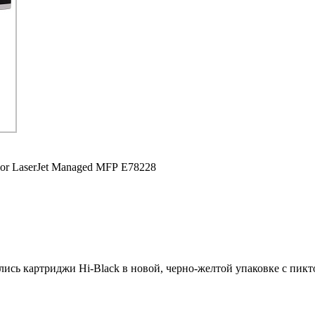
or LaserJet Managed MFP E78228
ились картриджи Hi-Black в новой, черно-желтой упаковке с пи