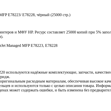
FP E78223/ E78228, чёрный (25000 стр.)
нтеров и МФУ HP. Ресурс составляет 25000 копий при 5% запол
).
erJet Managed MFP E78223, E78228
220 используются надёжные комплектующие, запчасти, качестве
тридж.
 оригинальным расходным материалам, обеспечивая высокое каче
льцев и используются только с целью описания товара. Информа
ценах может содержать ошибки, и быть изменена без предварите