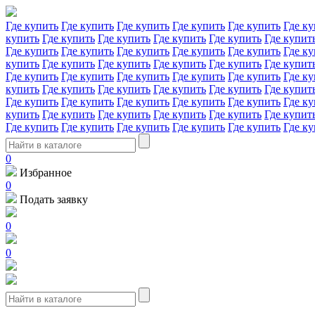
Где купить
Где купить
Где купить
Где купить
Где купить
Где ку
купить
Где купить
Где купить
Где купить
Где купить
Где купит
Где купить
Где купить
Где купить
Где купить
Где купить
Где ку
купить
Где купить
Где купить
Где купить
Где купить
Где купит
Где купить
Где купить
Где купить
Где купить
Где купить
Где ку
купить
Где купить
Где купить
Где купить
Где купить
Где купит
Где купить
Где купить
Где купить
Где купить
Где купить
Где ку
купить
Где купить
Где купить
Где купить
Где купить
Где купит
Где купить
Где купить
Где купить
Где купить
Где купить
Где ку
0
Избранное
0
Подать заявку
0
0