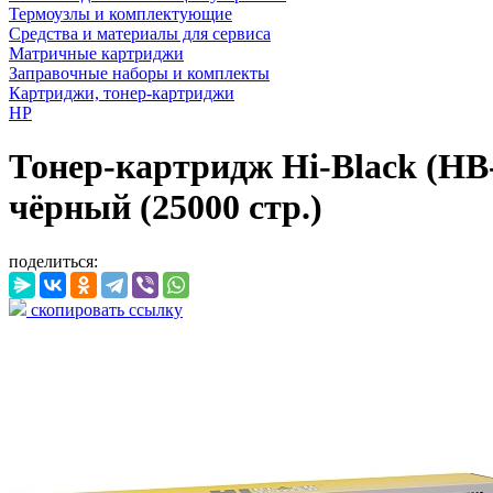
Термоузлы и комплектующие
Средства и материалы для сервиса
Матричные картриджи
Заправочные наборы и комплекты
Картриджи, тонер-картриджи
HP
Тонер-картридж Hi-Black (H
чёрный (25000 стр.)
поделиться:
скопировать ссылку