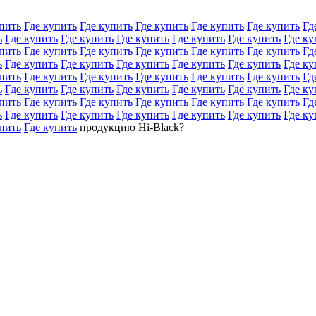
пить
Где купить
Где купить
Где купить
Где купить
Где купить
Гд
ь
Где купить
Где купить
Где купить
Где купить
Где купить
Где ку
пить
Где купить
Где купить
Где купить
Где купить
Где купить
Гд
ь
Где купить
Где купить
Где купить
Где купить
Где купить
Где ку
пить
Где купить
Где купить
Где купить
Где купить
Где купить
Гд
ь
Где купить
Где купить
Где купить
Где купить
Где купить
Где ку
пить
Где купить
Где купить
Где купить
Где купить
Где купить
Гд
ь
Где купить
Где купить
Где купить
Где купить
Где купить
Где ку
пить
Где купить
продукцию Hi-Black?