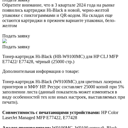
Обратите внимание, что в 3 квартале 2024 года на рынке
появились картриджи Hi-Black в новой, черно-желтой
упаковке с пиктограммами и QR-кодом. На складах еще
остаются картриджи в прежнем варианте упаковки, бело-
желтом
Подать заявку
Подать заявку
Тонер-картридж Hi-Black (HB-W9100MC) для HP CLJ MFP
E77422/ E77428, чёрный (25000 стр.)
Дополнительная информация о товаре:
Тонер-картридж Hi-Black (W9100MC) для цветных лазерных
принтеров и МФУ HP. Ресурс составляет 25000 копий при 5%
заполнении листа (данный показатель может изменяться в
виду особенностей тех или иных настроек, выставляемых при
печати).
Совместимость с печатающими устройствами:
HP Color
LaserJet Managed MFP E77422, E77428
Аналог производителя:
W9100MC, W9100 черный, Black