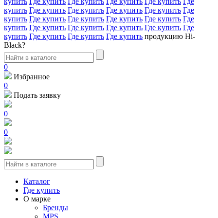
купить
Где купить
Где купить
Где купить
Где купить
Где
купить
Где купить
Где купить
Где купить
Где купить
Где
купить
Где купить
Где купить
Где купить
Где купить
Где
купить
Где купить
Где купить
Где купить
Где купить
Где
купить
Где купить
Где купить
Где купить
продукцию Hi-
Black?
0
Избранное
0
Подать заявку
0
0
Каталог
Где купить
О марке
Бренды
MPS