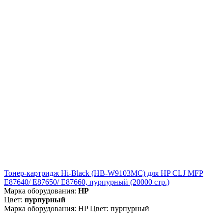
Тонер-картридж Hi-Black (HB-W9103MC) для HP CLJ MFP
E87640/ E87650/ E87660, пурпурный (20000 стр.)
Марка оборудования:
HP
Цвет:
пурпурный
Марка оборудования: HP Цвет: пурпурный