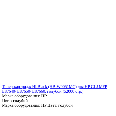
Тонер-картридж Hi-Black (HB-W9051MC) для HP CLJ MFP
E87640/ E87650/ E87660, голубой (52000 стр.)
Марка оборудования:
HP
Цвет:
голубой
Марка оборудования: HP Цвет: голубой