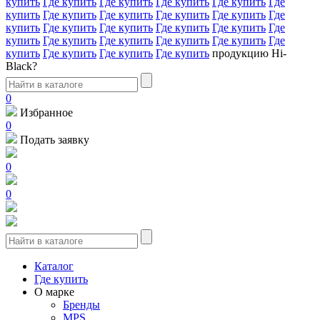
купить
Где купить
Где купить
Где купить
Где купить
Где
купить
Где купить
Где купить
Где купить
Где купить
Где
купить
Где купить
Где купить
Где купить
Где купить
Где
купить
Где купить
Где купить
Где купить
Где купить
Где
купить
Где купить
Где купить
Где купить
продукцию Hi-
Black?
0
Избранное
0
Подать заявку
0
0
Каталог
Где купить
О марке
Бренды
MPS