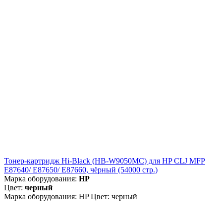
Тонер-картридж Hi-Black (HB-W9050MC) для HP CLJ MFP
E87640/ E87650/ E87660, чёрный (54000 стр.)
Марка оборудования:
HP
Цвет:
черный
Марка оборудования: HP Цвет: черный