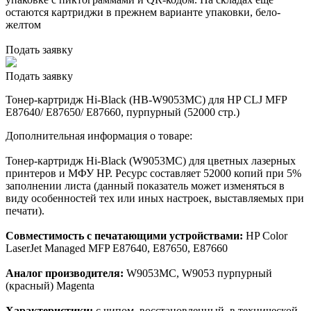
остаются картриджи в прежнем варианте упаковки, бело-
желтом
Подать заявку
Подать заявку
Тонер-картридж Hi-Black (HB-W9053MC) для HP CLJ MFP
E87640/ E87650/ E87660, пурпурный (52000 стр.)
Дополнительная информация о товаре:
Тонер-картридж Hi-Black (W9053MC) для цветных лазерных
принтеров и МФУ HP. Ресурс составляет 52000 копий при 5%
заполнении листа (данный показатель может изменяться в
виду особенностей тех или иных настроек, выставляемых при
печати).
Совместимость с печатающими устройствами:
HP Color
LaserJet Managed MFP E87640, E87650, E87660
Аналог производителя:
W9053MC, W9053 пурпурный
(красный) Magenta
Характеристики:
с чипом, восстановленный, в технической