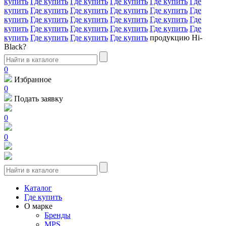
купить
Где купить
Где купить
Где купить
Где купить
Где
купить
Где купить
Где купить
Где купить
Где купить
Где
купить
Где купить
Где купить
Где купить
Где купить
Где
купить
Где купить
Где купить
Где купить
Где купить
Где
купить
Где купить
Где купить
Где купить
продукцию Hi-
Black?
0
Избранное
0
Подать заявку
0
0
Каталог
Где купить
О марке
Бренды
MPS