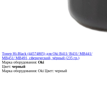
Тонер Hi-Black (44574805) для Oki B411/ B431/ MB441/
MB451/ MB491, сферический, чёрный (235 гр.)
Марка оборудования:
Oki
Цвет:
черный
Марка оборудования: Oki Цвет: черный