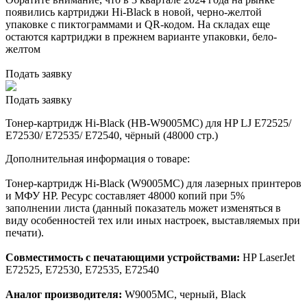
появились картриджи Hi-Black в новой, черно-желтой
упаковке с пиктограммами и QR-кодом. На складах еще
остаются картриджи в прежнем варианте упаковки, бело-
желтом
Подать заявку
Подать заявку
Тонер-картридж Hi-Black (HB-W9005MC) для HP LJ E72525/
E72530/ E72535/ E72540, чёрный (48000 стр.)
Дополнительная информация о товаре:
Тонер-картридж Hi-Black (W9005MC) для лазерных принтеров
и МФУ HP. Ресурс составляет 48000 копий при 5%
заполнении листа (данный показатель может изменяться в
виду особенностей тех или иных настроек, выставляемых при
печати).
Совместимость с печатающими устройствами:
HP LaserJet
E72525, E72530, E72535, E72540
Аналог производителя:
W9005MC, черный, Black