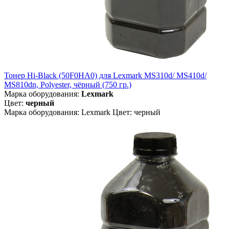
Тонер Hi-Black (50F0HA0) для Lexmark MS310d/ MS410d/
MS810dn, Polyester, чёрный (750 гр.)
Марка оборудования:
Lexmark
Цвет:
черный
Марка оборудования: Lexmark Цвет: черный