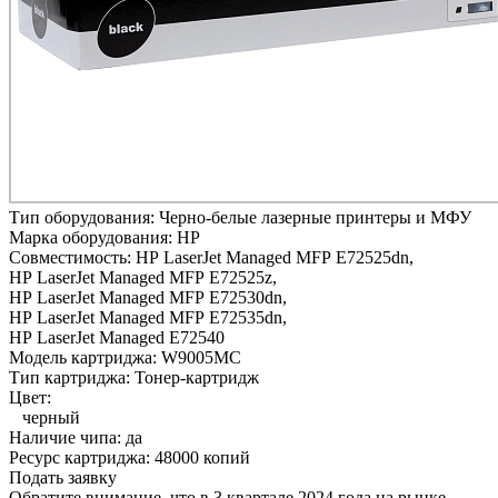
Тип оборудования:
Черно-белые лазерные принтеры и МФУ
Марка оборудования:
HP
Совместимость:
HP LaserJet Managed MFP E72525dn,
HP LaserJet Managed MFP E72525z,
HP LaserJet Managed MFP E72530dn,
HP LaserJet Managed MFP E72535dn,
HP LaserJet Managed E72540
Модель картриджа:
W9005MC
Тип картриджа:
Тонер-картридж
Цвет:
черный
Наличие чипа:
да
Ресурс картриджа:
48000 копий
Подать заявку
Обратите внимание, что в 3 квартале 2024 года на рынке