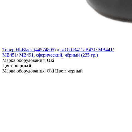
Тонер Hi-Black (44574805) для Oki B411/ B431/ MB441/
MB451/ MB491, сферический, чёрный (235 гр.)
Марка оборудования:
Oki
Цвет:
черный
Марка оборудования: Oki Цвет: черный