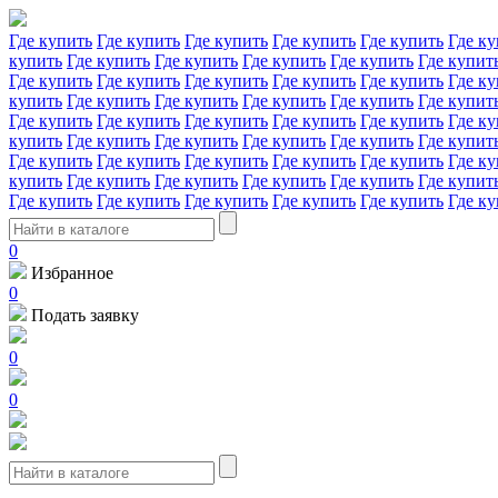
Где купить
Где купить
Где купить
Где купить
Где купить
Где ку
купить
Где купить
Где купить
Где купить
Где купить
Где купит
Где купить
Где купить
Где купить
Где купить
Где купить
Где ку
купить
Где купить
Где купить
Где купить
Где купить
Где купит
Где купить
Где купить
Где купить
Где купить
Где купить
Где ку
купить
Где купить
Где купить
Где купить
Где купить
Где купит
Где купить
Где купить
Где купить
Где купить
Где купить
Где ку
купить
Где купить
Где купить
Где купить
Где купить
Где купит
Где купить
Где купить
Где купить
Где купить
Где купить
Где ку
0
Избранное
0
Подать заявку
0
0