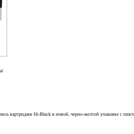
DW
ились картриджи Hi-Black в новой, черно-желтой упаковке с пи