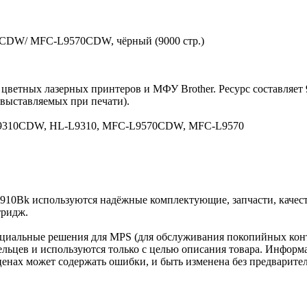
10CDW/ MFC-L9570CDW, чёрный (9000 стр.)
 цветных лазерных принтеров и МФУ Brother. Ресурс составляет
 выставляемых при печати).
L9310CDW, HL-L9310, MFC-L9570CDW, MFC-L9570
-910Bk используются надёжные комплектующие, запчасти, качес
тридж.
циальные решения для MPS (для обслуживания покопийных конт
льцев и используются только с целью описания товара. Информа
ценах может содержать ошибки, и быть изменена без предварите