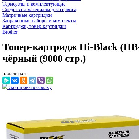
Термоузлы и комплектующие
Средства и материалы для сервиса
Матричные картриджи
Заправочные наборы и комплекты
Картриджи, тонер-картриджи
Brother
Тонер-картридж Hi-Black (H
чёрный (9000 стр.)
поделиться:
скопировать ссылку