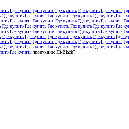
пить
Где купить
Где купить
Где купить
Где купить
Где купить
Гд
ь
Где купить
Где купить
Где купить
Где купить
Где купить
Где ку
пить
Где купить
Где купить
Где купить
Где купить
Где купить
Гд
ь
Где купить
Где купить
Где купить
Где купить
Где купить
Где ку
пить
Где купить
Где купить
Где купить
Где купить
Где купить
Гд
ь
Где купить
Где купить
Где купить
Где купить
Где купить
Где ку
пить
Где купить
Где купить
Где купить
Где купить
Где купить
Гд
ь
Где купить
Где купить
Где купить
Где купить
Где купить
Где ку
пить
Где купить
продукцию Hi-Black?