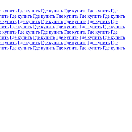
е купить
Где купить
Где купить
Где купить
Где купить
Где
пить
Где купить
Где купить
Где купить
Где купить
Где купить
е купить
Где купить
Где купить
Где купить
Где купить
Где
пить
Где купить
Где купить
Где купить
Где купить
Где купить
е купить
Где купить
Где купить
Где купить
Где купить
Где
пить
Где купить
Где купить
Где купить
Где купить
Где купить
е купить
Где купить
Где купить
Где купить
Где купить
Где
пить
Где купить
Где купить
Где купить
Где купить
Где купить