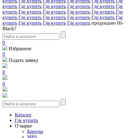
купить
Где купить
Где купить
Где купить
Где купить
Где
купить
Где купить
Где купить
Где купить
Где купить
Где
купить
Где купить
Где купить
Где купить
Где купить
Где
купить
Где купить
Где купить
Где купить
Где купить
Где
купить
Где купить
Где купить
Где купить
продукцию Hi-
Black?
0
Избранное
0
Подать заявку
0
0
Каталог
Где купить
О марке
Бренды
MPS