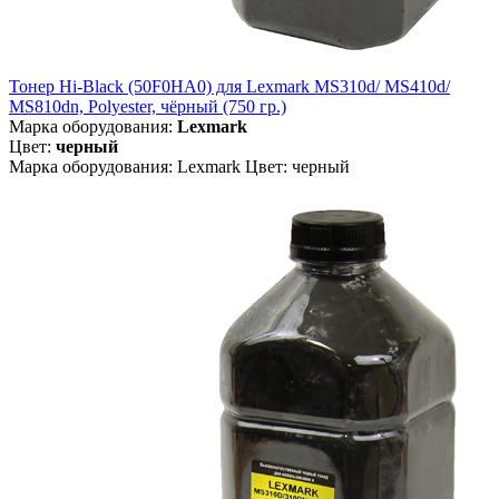
Тонер Hi-Black (50F0HA0) для Lexmark MS310d/ MS410d/
MS810dn, Polyester, чёрный (750 гр.)
Марка оборудования:
Lexmark
Цвет:
черный
Марка оборудования: Lexmark Цвет: черный