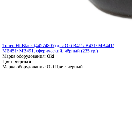
Тонер Hi-Black (44574805) для Oki B411/ B431/ MB441/
MB451/ MB491, сферический, чёрный (235 гр.)
Марка оборудования:
Oki
Цвет:
черный
Марка оборудования: Oki Цвет: черный