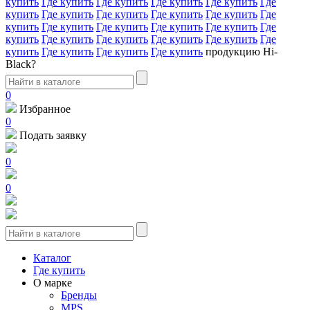
купить
Где купить
Где купить
Где купить
Где купить
Где
купить
Где купить
Где купить
Где купить
Где купить
Где
купить
Где купить
Где купить
Где купить
Где купить
Где
купить
Где купить
Где купить
Где купить
Где купить
Где
купить
Где купить
Где купить
Где купить
продукцию Hi-
Black?
0
Избранное
0
Подать заявку
0
0
Каталог
Где купить
О марке
Бренды
MPS