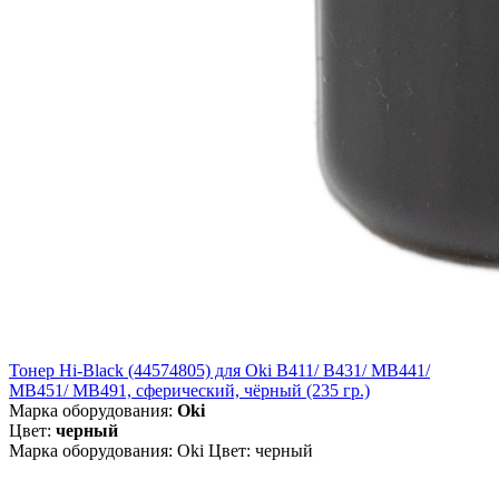
Тонер Hi-Black (44574805) для Oki B411/ B431/ MB441/
MB451/ MB491, сферический, чёрный (235 гр.)
Марка оборудования:
Oki
Цвет:
черный
Марка оборудования: Oki Цвет: черный