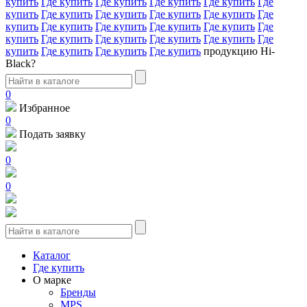
купить
Где купить
Где купить
Где купить
Где купить
Где
купить
Где купить
Где купить
Где купить
Где купить
Где
купить
Где купить
Где купить
Где купить
Где купить
Где
купить
Где купить
Где купить
Где купить
Где купить
Где
купить
Где купить
Где купить
Где купить
продукцию Hi-
Black?
0
Избранное
0
Подать заявку
0
0
Каталог
Где купить
О марке
Бренды
MPS