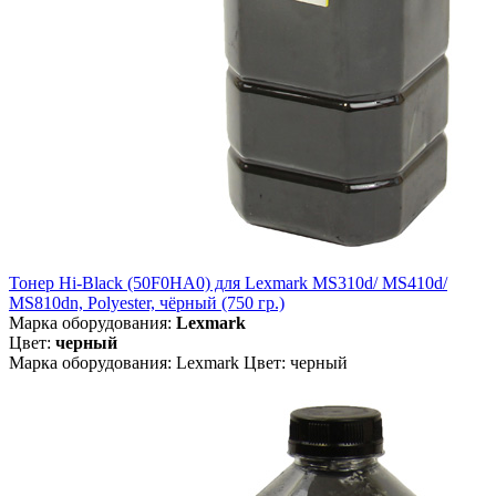
Тонер Hi-Black (50F0HA0) для Lexmark MS310d/ MS410d/
MS810dn, Polyester, чёрный (750 гр.)
Марка оборудования:
Lexmark
Цвет:
черный
Марка оборудования: Lexmark Цвет: черный