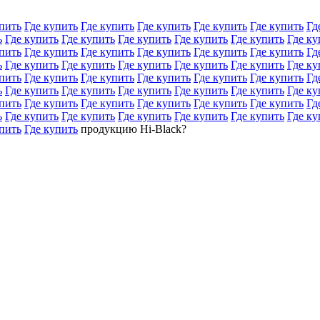
пить
Где купить
Где купить
Где купить
Где купить
Где купить
Гд
ь
Где купить
Где купить
Где купить
Где купить
Где купить
Где ку
пить
Где купить
Где купить
Где купить
Где купить
Где купить
Гд
ь
Где купить
Где купить
Где купить
Где купить
Где купить
Где ку
пить
Где купить
Где купить
Где купить
Где купить
Где купить
Гд
ь
Где купить
Где купить
Где купить
Где купить
Где купить
Где ку
пить
Где купить
Где купить
Где купить
Где купить
Где купить
Гд
ь
Где купить
Где купить
Где купить
Где купить
Где купить
Где ку
пить
Где купить
продукцию Hi-Black?