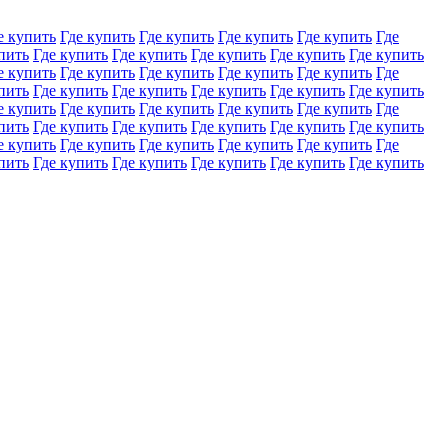
е купить
Где купить
Где купить
Где купить
Где купить
Где
пить
Где купить
Где купить
Где купить
Где купить
Где купить
е купить
Где купить
Где купить
Где купить
Где купить
Где
пить
Где купить
Где купить
Где купить
Где купить
Где купить
е купить
Где купить
Где купить
Где купить
Где купить
Где
пить
Где купить
Где купить
Где купить
Где купить
Где купить
е купить
Где купить
Где купить
Где купить
Где купить
Где
пить
Где купить
Где купить
Где купить
Где купить
Где купить