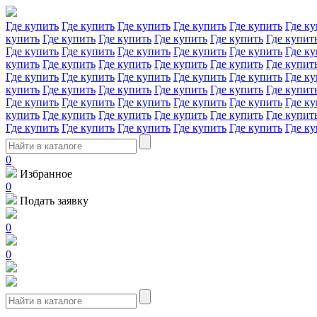
Где купить
Где купить
Где купить
Где купить
Где купить
Где ку
купить
Где купить
Где купить
Где купить
Где купить
Где купит
Где купить
Где купить
Где купить
Где купить
Где купить
Где ку
купить
Где купить
Где купить
Где купить
Где купить
Где купит
Где купить
Где купить
Где купить
Где купить
Где купить
Где ку
купить
Где купить
Где купить
Где купить
Где купить
Где купит
Где купить
Где купить
Где купить
Где купить
Где купить
Где ку
купить
Где купить
Где купить
Где купить
Где купить
Где купит
Где купить
Где купить
Где купить
Где купить
Где купить
Где ку
0
Избранное
0
Подать заявку
0
0