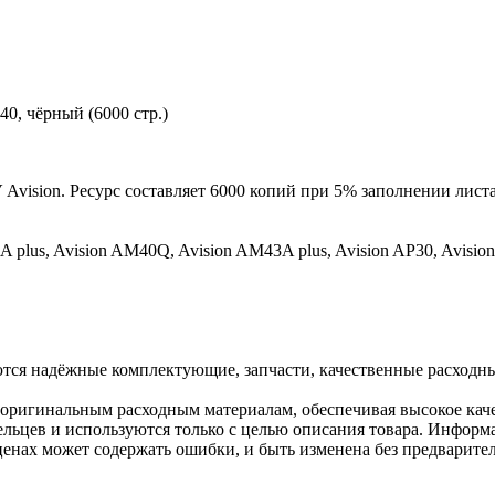
0, чёрный (6000 стр.)
Avision. Ресурс составляет 6000 копий при 5% заполнении листа
 plus, Avision AM40Q, Avision AM43A plus, Avision AP30, Avisio
ются надёжные комплектующие, запчасти, качественные расходн
 оригинальным расходным материалам, обеспечивая высокое каче
льцев и используются только с целью описания товара. Информа
ценах может содержать ошибки, и быть изменена без предварите