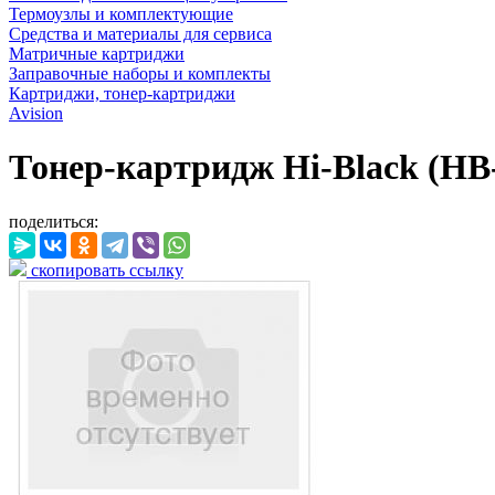
Термоузлы и комплектующие
Средства и материалы для сервиса
Матричные картриджи
Заправочные наборы и комплекты
Картриджи, тонер-картриджи
Avision
Тонер-картридж Hi-Black (HB-
поделиться:
скопировать ссылку