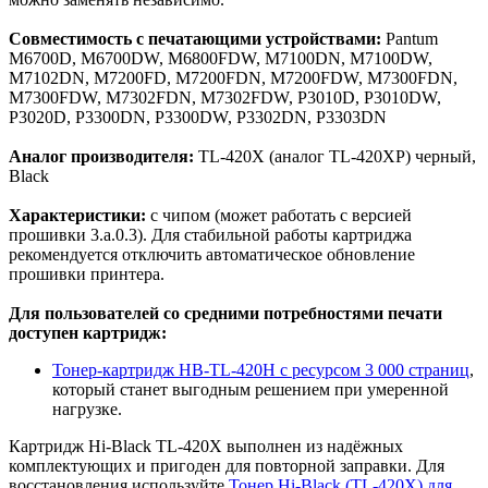
Совместимость с печатающими устройствами:
Pantum
M6700D, M6700DW, M6800FDW, M7100DN, M7100DW,
M7102DN, M7200FD, M7200FDN, M7200FDW, M7300FDN,
M7300FDW, M7302FDN, M7302FDW, P3010D, P3010DW,
P3020D, P3300DN, P3300DW, P3302DN, P3303DN
Аналог производителя:
TL-420X (аналог TL-420XP) черный,
Black
Характеристики:
с чипом (может работать с версией
прошивки 3.a.0.3). Для стабильной работы картриджа
рекомендуется отключить автоматическое обновление
прошивки принтера.
Для пользователей со средними потребностями печати
доступен картридж:
Тонер-картридж HB-TL-420H с ресурсом 3 000 страниц
,
который станет выгодным решением при умеренной
нагрузке.
Картридж Hi-Black TL-420X выполнен из надёжных
комплектующих и пригоден для повторной заправки. Для
восстановления используйте
Тонер Hi-Black (TL-420X) для