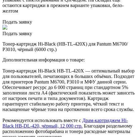
остаются картриджи в прежнем варианте упаковки, бело-
желтом
Подать заявку
Подать заявку
Тонер-картридж Hi-Black (HB-TL-420X) для Pantum M6700/
P3010, чёрный (6000 стр.)
Дополнительная информация о товаре:
Тонер-картридж Hi-Black HB-TL-420X — оптимальный выбор
для пользователей, печатающих в больших объёмах. Подходит
для принтеров Pantum M6700, P3010 и МФУ данной серии.
Обеспечивает ресурс до 6 000 страниц при стандартном 5%
заполнении листа A4 (фактический показатель может зависеть
от настроек печати и типа документов). Картридж
гарантирует стабильную работу принтера, чёткий текст и
насыщенные чёрные тона на протяжении всего срока службы.
Рекомендуется использовать вместе с
Драм-картриджем Hi-
Black HB-DL-420, чёрный, 12 000 стр.
Благодаря раздельному
расположению фотобарабана и тонера расходные материалы
можно заменять независимо.