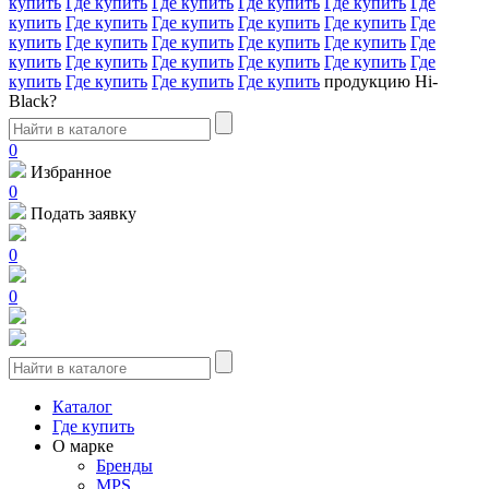
купить
Где купить
Где купить
Где купить
Где купить
Где
купить
Где купить
Где купить
Где купить
Где купить
Где
купить
Где купить
Где купить
Где купить
Где купить
Где
купить
Где купить
Где купить
Где купить
Где купить
Где
купить
Где купить
Где купить
Где купить
продукцию Hi-
Black?
0
Избранное
0
Подать заявку
0
0
Каталог
Где купить
О марке
Бренды
MPS