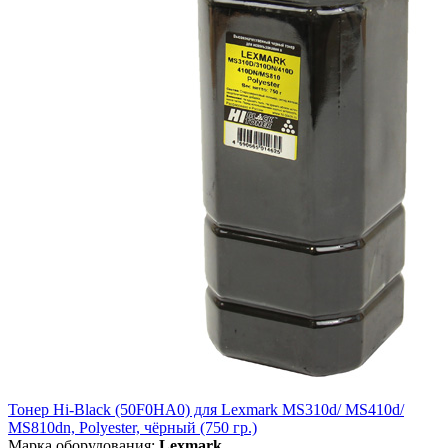
Тонер Hi-Black (50F0HA0) для Lexmark MS310d/ MS410d/
MS810dn, Polyester, чёрный (750 гр.)
Марка оборудования:
Lexmark