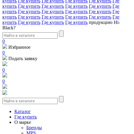
купить
Где купить
Где купить
Где купить
Где купить
Где
купить
Где купить
Где купить
Где купить
Где купить
Где
купить
Где купить
Где купить
Где купить
Где купить
Где
купить
Где купить
Где купить
Где купить
Где купить
Где
купить
Где купить
Где купить
Где купить
продукцию Hi-
Black?
0
Избранное
0
Подать заявку
0
0
Каталог
Где купить
О марке
Бренды
MPS