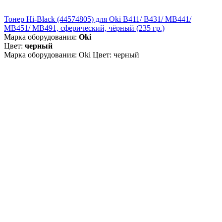
Тонер Hi-Black (44574805) для Oki B411/ B431/ MB441/
MB451/ MB491, сферический, чёрный (235 гр.)
Марка оборудования:
Oki
Цвет:
черный
Марка оборудования: Oki Цвет: черный