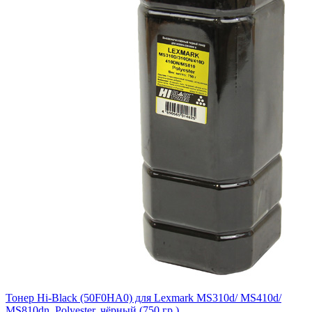
Тонер Hi-Black (50F0HA0) для Lexmark MS310d/ MS410d/
MS810dn, Polyester, чёрный (750 гр.)