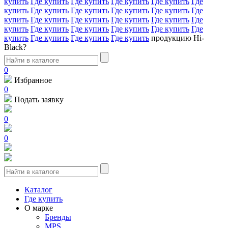
купить
Где купить
Где купить
Где купить
Где купить
Где
купить
Где купить
Где купить
Где купить
Где купить
Где
купить
Где купить
Где купить
Где купить
Где купить
Где
купить
Где купить
Где купить
Где купить
Где купить
Где
купить
Где купить
Где купить
Где купить
продукцию Hi-
Black?
0
Избранное
0
Подать заявку
0
0
Каталог
Где купить
О марке
Бренды
MPS