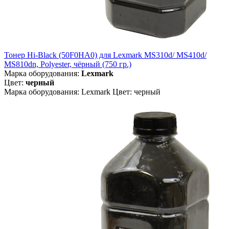
Тонер Hi-Black (50F0HA0) для Lexmark MS310d/ MS410d/
MS810dn, Polyester, чёрный (750 гр.)
Марка оборудования:
Lexmark
Цвет:
черный
Марка оборудования: Lexmark Цвет: черный