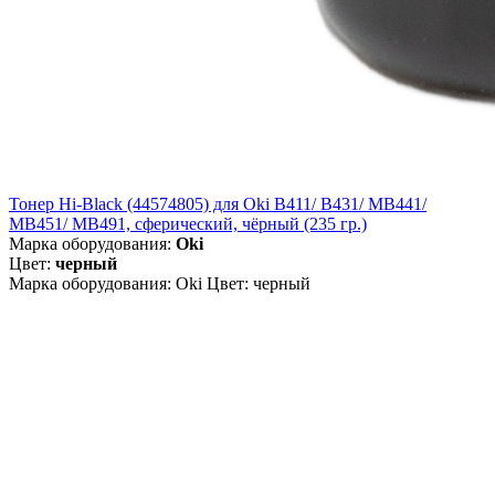
Тонер Hi-Black (44574805) для Oki B411/ B431/ MB441/
MB451/ MB491, сферический, чёрный (235 гр.)
Марка оборудования:
Oki
Цвет:
черный
Марка оборудования: Oki Цвет: черный