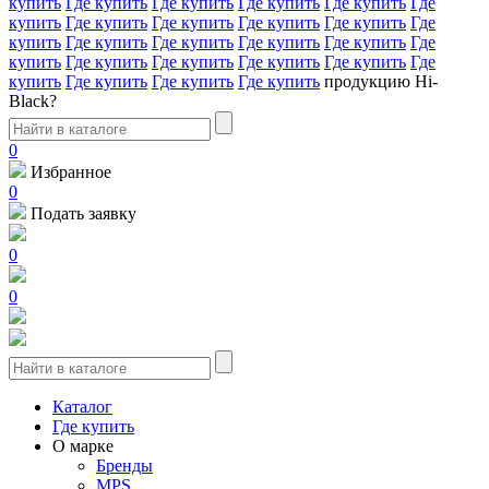
купить
Где купить
Где купить
Где купить
Где купить
Где
купить
Где купить
Где купить
Где купить
Где купить
Где
купить
Где купить
Где купить
Где купить
Где купить
Где
купить
Где купить
Где купить
Где купить
Где купить
Где
купить
Где купить
Где купить
Где купить
продукцию Hi-
Black?
0
Избранное
0
Подать заявку
0
0
Каталог
Где купить
О марке
Бренды
MPS