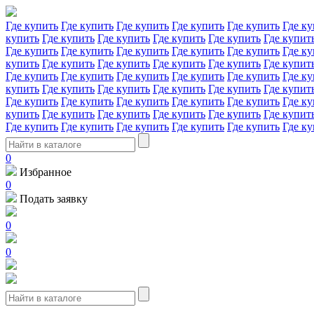
Где купить
Где купить
Где купить
Где купить
Где купить
Где ку
купить
Где купить
Где купить
Где купить
Где купить
Где купит
Где купить
Где купить
Где купить
Где купить
Где купить
Где ку
купить
Где купить
Где купить
Где купить
Где купить
Где купит
Где купить
Где купить
Где купить
Где купить
Где купить
Где ку
купить
Где купить
Где купить
Где купить
Где купить
Где купит
Где купить
Где купить
Где купить
Где купить
Где купить
Где ку
купить
Где купить
Где купить
Где купить
Где купить
Где купит
Где купить
Где купить
Где купить
Где купить
Где купить
Где ку
0
Избранное
0
Подать заявку
0
0