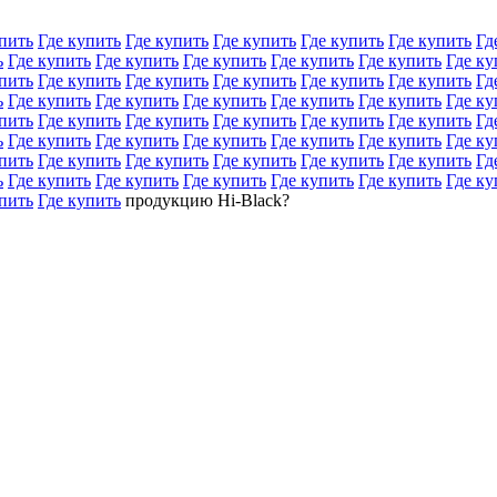
пить
Где купить
Где купить
Где купить
Где купить
Где купить
Гд
ь
Где купить
Где купить
Где купить
Где купить
Где купить
Где ку
пить
Где купить
Где купить
Где купить
Где купить
Где купить
Гд
ь
Где купить
Где купить
Где купить
Где купить
Где купить
Где ку
пить
Где купить
Где купить
Где купить
Где купить
Где купить
Гд
ь
Где купить
Где купить
Где купить
Где купить
Где купить
Где ку
пить
Где купить
Где купить
Где купить
Где купить
Где купить
Гд
ь
Где купить
Где купить
Где купить
Где купить
Где купить
Где ку
пить
Где купить
продукцию Hi-Black?