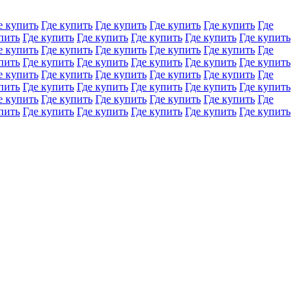
е купить
Где купить
Где купить
Где купить
Где купить
Где
пить
Где купить
Где купить
Где купить
Где купить
Где купить
е купить
Где купить
Где купить
Где купить
Где купить
Где
пить
Где купить
Где купить
Где купить
Где купить
Где купить
е купить
Где купить
Где купить
Где купить
Где купить
Где
пить
Где купить
Где купить
Где купить
Где купить
Где купить
е купить
Где купить
Где купить
Где купить
Где купить
Где
пить
Где купить
Где купить
Где купить
Где купить
Где купить