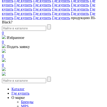
купить
Где купить
Где купить
Где купить
Где купить
Где
купить
Где купить
Где купить
Где купить
Где купить
Где
купить
Где купить
Где купить
Где купить
Где купить
Где
купить
Где купить
Где купить
Где купить
Где купить
Где
купить
Где купить
Где купить
Где купить
продукцию Hi-
Black?
0
Избранное
0
Подать заявку
0
0
Каталог
Где купить
О марке
Бренды
MPS