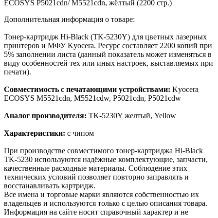
ECOSYS P5021cdn/ M5521cdn, жёлтый (2200 стр.)
Дополнительная информация о товаре:
Тонер-картридж Hi-Black (TK-5230Y) для цветных лазерных
принтеров и МФУ Kyocera. Ресурс составляет 2200 копий при
5% заполнении листа (данный показатель может изменяться в
виду особенностей тех или иных настроек, выставляемых при
печати).
Совместимость с печатающими устройствами:
Kyocera
ECOSYS M5521cdn, M5521cdw, P5021cdn, P5021cdw
Аналог производителя:
TK-5230Y желтый, Yellow
Характеристики:
с чипом
При производстве совместимого тонер-картриджа Hi-Black
TK-5230 используются надёжные комплектующие, запчасти,
качественные расходные материалы. Соблюдение этих
технических условий позволяет повторно заправлять и
восстанавливать картридж.
Все имена и торговые марки являются собственностью их
владельцев и используются только с целью описания товара.
Информация на сайте носит справочный характер и не