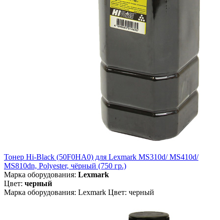
Тонер Hi-Black (50F0HA0) для Lexmark MS310d/ MS410d/
MS810dn, Polyester, чёрный (750 гр.)
Марка оборудования:
Lexmark
Цвет:
черный
Марка оборудования: Lexmark Цвет: черный