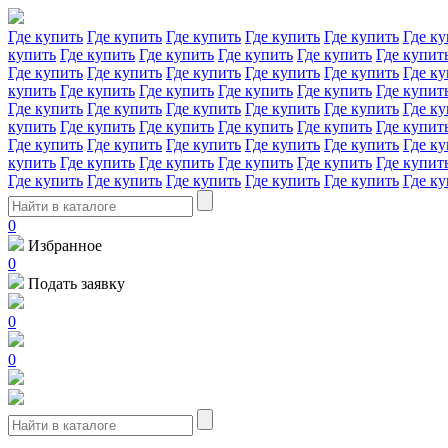
Где купить
Где купить
Где купить
Где купить
Где купить
Где ку
купить
Где купить
Где купить
Где купить
Где купить
Где купит
Где купить
Где купить
Где купить
Где купить
Где купить
Где ку
купить
Где купить
Где купить
Где купить
Где купить
Где купит
Где купить
Где купить
Где купить
Где купить
Где купить
Где ку
купить
Где купить
Где купить
Где купить
Где купить
Где купит
Где купить
Где купить
Где купить
Где купить
Где купить
Где ку
купить
Где купить
Где купить
Где купить
Где купить
Где купит
Где купить
Где купить
Где купить
Где купить
Где купить
Где ку
0
Избранное
0
Подать заявку
0
0