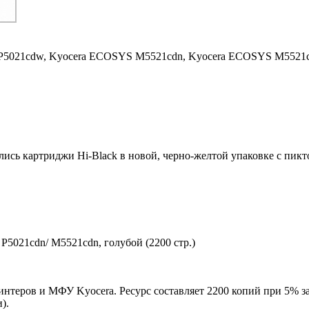
P5021cdw,
Kyocera ECOSYS M5521cdn,
Kyocera ECOSYS M5521
ились картриджи Hi-Black в новой, черно-желтой упаковке с пи
5021cdn/ M5521cdn, голубой (2200 стр.)
интеров и МФУ Kyocera. Ресурс составляет 2200 копий при 5% з
).