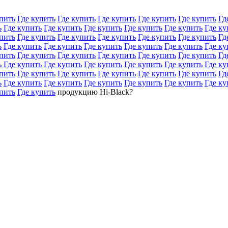
пить
Где купить
Где купить
Где купить
Где купить
Где купить
Гд
ь
Где купить
Где купить
Где купить
Где купить
Где купить
Где ку
пить
Где купить
Где купить
Где купить
Где купить
Где купить
Гд
ь
Где купить
Где купить
Где купить
Где купить
Где купить
Где ку
пить
Где купить
Где купить
Где купить
Где купить
Где купить
Гд
ь
Где купить
Где купить
Где купить
Где купить
Где купить
Где ку
пить
Где купить
Где купить
Где купить
Где купить
Где купить
Гд
ь
Где купить
Где купить
Где купить
Где купить
Где купить
Где ку
пить
Где купить
продукцию Hi-Black?