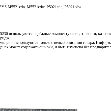
SYS M5521cdn, M5521cdw, P5021cdn, P5021cdw
-5230 используются надёжные комплектующие, запчасти, качест
тридж.
льцев и используются только с целью описания товара. Информа
ценах может содержать ошибки, и быть изменена без предварите