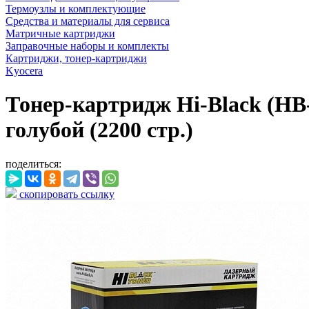
Термоузлы и комплектующие
Средства и материалы для сервиса
Матричные картриджи
Заправочные наборы и комплекты
Картриджи, тонер-картриджи
Kyocera
Тонер-картридж Hi-Black (HB
голубой (2200 стр.)
поделиться:
скопировать ссылку