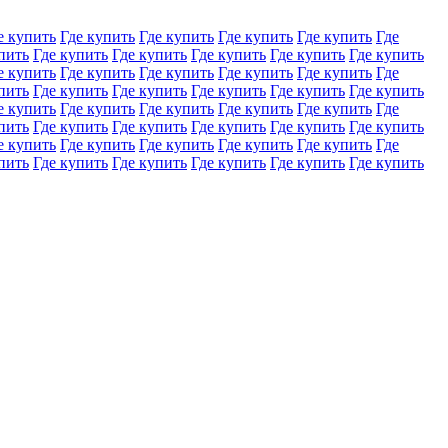
е купить
Где купить
Где купить
Где купить
Где купить
Где
пить
Где купить
Где купить
Где купить
Где купить
Где купить
е купить
Где купить
Где купить
Где купить
Где купить
Где
пить
Где купить
Где купить
Где купить
Где купить
Где купить
е купить
Где купить
Где купить
Где купить
Где купить
Где
пить
Где купить
Где купить
Где купить
Где купить
Где купить
е купить
Где купить
Где купить
Где купить
Где купить
Где
пить
Где купить
Где купить
Где купить
Где купить
Где купить