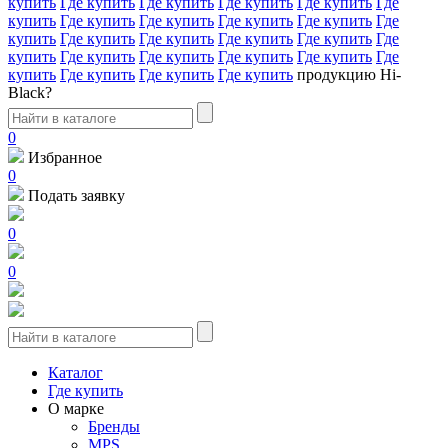
купить
Где купить
Где купить
Где купить
Где купить
Где
купить
Где купить
Где купить
Где купить
Где купить
Где
купить
Где купить
Где купить
Где купить
Где купить
Где
купить
Где купить
Где купить
Где купить
Где купить
Где
купить
Где купить
Где купить
Где купить
продукцию Hi-
Black?
0
Избранное
0
Подать заявку
0
0
Каталог
Где купить
О марке
Бренды
MPS