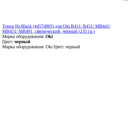
Тонер Hi-Black (44574805) для Oki B411/ B431/ MB441/
MB451/ MB491, сферический, чёрный (235 гр.)
Марка оборудования:
Oki
Цвет:
черный
Марка оборудования: Oki Цвет: черный