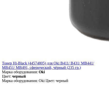
Тонер Hi-Black (44574805) для Oki B411/ B431/ MB441/
MB451/ MB491, сферический, чёрный (235 гр.)
Марка оборудования:
Oki
Цвет:
черный
Марка оборудования: Oki Цвет: черный