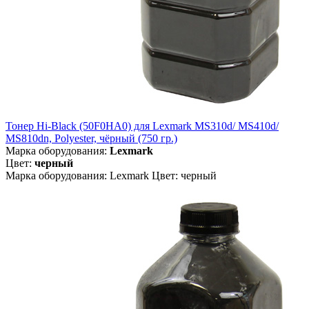
Тонер Hi-Black (50F0HA0) для Lexmark MS310d/ MS410d/
MS810dn, Polyester, чёрный (750 гр.)
Марка оборудования:
Lexmark
Цвет:
черный
Марка оборудования: Lexmark Цвет: черный