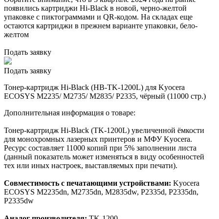
появились картриджи Hi-Black в новой, черно-желтой
упаковке с пиктограммами и QR-кодом. На складах еще
остаются картриджи в прежнем варианте упаковки, бело-
желтом
Подать заявку
Подать заявку
Тонер-картридж Hi-Black (HB-TK-1200L) для Kyocera
ECOSYS M2235/ M2735/ M2835/ P2335, чёрный (11000 стр.)
Дополнительная информация о товаре:
Тонер-картридж Hi-Black (TK-1200L) увеличенной ёмкости
для монохромных лазерных принтеров и МФУ Kyocera.
Ресурс составляет 11000 копий при 5% заполнении листа
(данный показатель может изменяться в виду особенностей
тех или иных настроек, выставляемых при печати).
Совместимость с печатающими устройствами:
Kyocera
ECOSYS M2235dn, M2735dn, M2835dw, P2335d, P2335dn,
P2335dw
Аналог производителя:
TK-1200