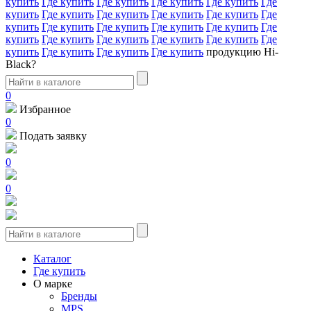
купить
Где купить
Где купить
Где купить
Где купить
Где
купить
Где купить
Где купить
Где купить
Где купить
Где
купить
Где купить
Где купить
Где купить
Где купить
Где
купить
Где купить
Где купить
Где купить
Где купить
Где
купить
Где купить
Где купить
Где купить
продукцию Hi-
Black?
0
Избранное
0
Подать заявку
0
0
Каталог
Где купить
О марке
Бренды
MPS