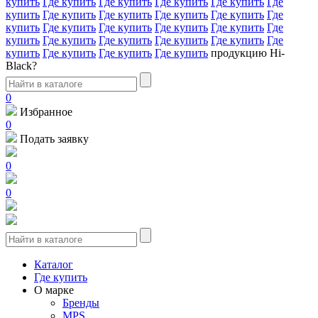
купить
Где купить
Где купить
Где купить
Где купить
Где
купить
Где купить
Где купить
Где купить
Где купить
Где
купить
Где купить
Где купить
Где купить
Где купить
Где
купить
Где купить
Где купить
Где купить
Где купить
Где
купить
Где купить
Где купить
Где купить
продукцию Hi-
Black?
0
Избранное
0
Подать заявку
0
0
Каталог
Где купить
О марке
Бренды
MPS