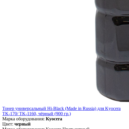
Тонер универсальный Hi-Black (Made in Russia) для Kyocera
TK-170/ TK-1160, чёрный (900 гр.)
Марка оборудования:
Kyocera
Цвет:
черный