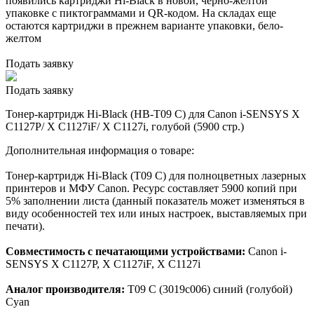
появились картриджи Hi-Black в новой, черно-желтой
упаковке с пиктограммами и QR-кодом. На складах еще
остаются картриджи в прежнем варианте упаковки, бело-
желтом
Подать заявку
Подать заявку
Тонер-картридж Hi-Black (HB-T09 C) для Canon i-SENSYS X
C1127P/ X C1127iF/ X C1127i, голубой (5900 стр.)
Дополнительная информация о товаре:
Тонер-картридж Hi-Black (T09 C) для полноцветных лазерных
принтеров и МФУ Canon. Ресурс составляет 5900 копий при
5% заполнении листа (данный показатель может изменяться в
виду особенностей тех или иных настроек, выставляемых при
печати).
Совместимость с печатающими устройствами:
Canon i-
SENSYS X C1127P, X C1127iF, X C1127i
Аналог производителя:
T09 C (3019c006) синий (голубой)
Cyan