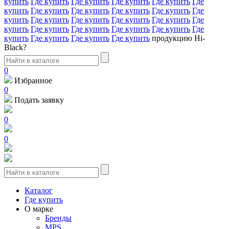
купить
Где купить
Где купить
Где купить
Где купить
Где
купить
Где купить
Где купить
Где купить
Где купить
Где
купить
Где купить
Где купить
Где купить
Где купить
Где
купить
Где купить
Где купить
Где купить
Где купить
Где
купить
Где купить
Где купить
Где купить
продукцию Hi-
Black?
0
Избранное
0
Подать заявку
0
0
Каталог
Где купить
О марке
Бренды
MPS