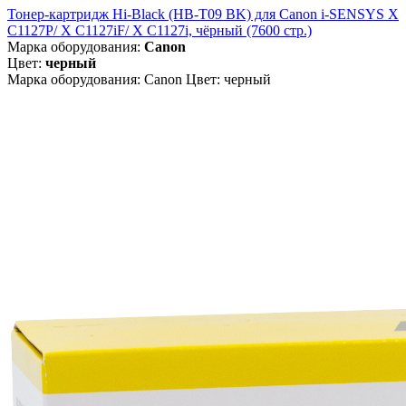
Тонер-картридж Hi-Black (HB-T09 BK) для Canon i-SENSYS X
C1127P/ X C1127iF/ X C1127i, чёрный (7600 стр.)
Марка оборудования:
Canon
Цвет:
черный
Марка оборудования: Canon Цвет: черный