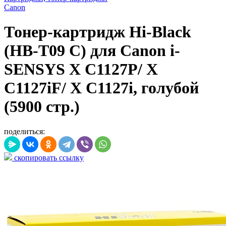
Canon
Тонер-картридж Hi-Black
(HB-T09 C) для Canon i-
SENSYS X C1127P/ X
C1127iF/ X C1127i, голубой
(5900 стр.)
поделиться:
скопировать ссылку