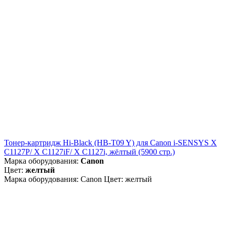
Тонер-картридж Hi-Black (HB-T09 Y) для Canon i-SENSYS X
C1127P/ X C1127iF/ X C1127i, жёлтый (5900 стр.)
Марка оборудования:
Canon
Цвет:
желтый
Марка оборудования: Canon Цвет: желтый