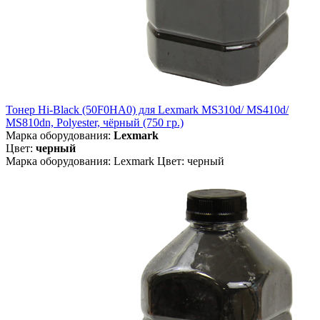
Тонер Hi-Black (50F0HA0) для Lexmark MS310d/ MS410d/
MS810dn, Polyester, чёрный (750 гр.)
Марка оборудования:
Lexmark
Цвет:
черный
Марка оборудования: Lexmark Цвет: черный