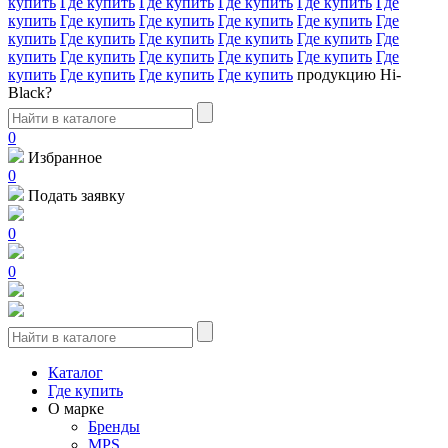
купить
Где купить
Где купить
Где купить
Где купить
Где
купить
Где купить
Где купить
Где купить
Где купить
Где
купить
Где купить
Где купить
Где купить
Где купить
Где
купить
Где купить
Где купить
Где купить
Где купить
Где
купить
Где купить
Где купить
Где купить
продукцию Hi-
Black?
0
Избранное
0
Подать заявку
0
0
Каталог
Где купить
О марке
Бренды
MPS