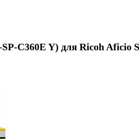
-SP-C360E Y) для Ricoh Afici