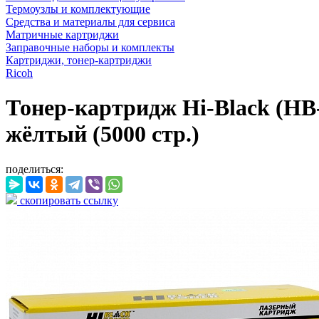
Термоузлы и комплектующие
Средства и материалы для сервиса
Матричные картриджи
Заправочные наборы и комплекты
Картриджи, тонер-картриджи
Ricoh
Тонер-картридж Hi-Black (HB
жёлтый (5000 стр.)
поделиться:
скопировать ссылку