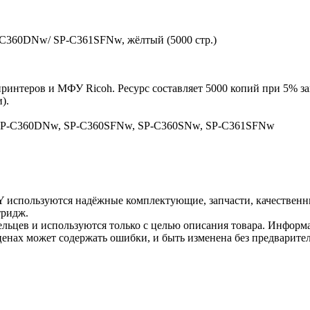
P-C360DNw/ SP-C361SFNw, жёлтый (5000 стр.)
принтеров и МФУ Ricoh. Ресурс составляет 5000 копий при 5% за
).
o SP-C360DNw, SP-C360SFNw, SP-C360SNw, SP-C361SFNw
Y используются надёжные комплектующие, запчасти, качественн
тридж.
льцев и используются только с целью описания товара. Информа
ценах может содержать ошибки, и быть изменена без предварите