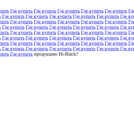
пить
Где купить
Где купить
Где купить
Где купить
Где купить
Гд
ь
Где купить
Где купить
Где купить
Где купить
Где купить
Где ку
пить
Где купить
Где купить
Где купить
Где купить
Где купить
Гд
ь
Где купить
Где купить
Где купить
Где купить
Где купить
Где ку
пить
Где купить
Где купить
Где купить
Где купить
Где купить
Гд
ь
Где купить
Где купить
Где купить
Где купить
Где купить
Где ку
пить
Где купить
Где купить
Где купить
Где купить
Где купить
Гд
ь
Где купить
Где купить
Где купить
Где купить
Где купить
Где ку
пить
Где купить
продукцию Hi-Black?