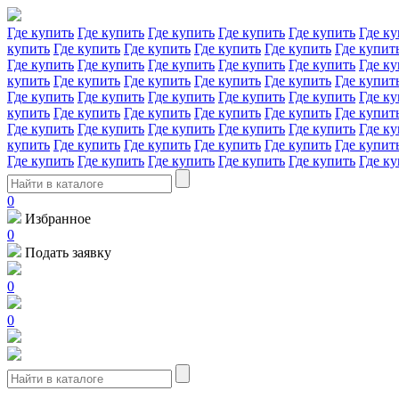
Где купить
Где купить
Где купить
Где купить
Где купить
Где ку
купить
Где купить
Где купить
Где купить
Где купить
Где купит
Где купить
Где купить
Где купить
Где купить
Где купить
Где ку
купить
Где купить
Где купить
Где купить
Где купить
Где купит
Где купить
Где купить
Где купить
Где купить
Где купить
Где ку
купить
Где купить
Где купить
Где купить
Где купить
Где купит
Где купить
Где купить
Где купить
Где купить
Где купить
Где ку
купить
Где купить
Где купить
Где купить
Где купить
Где купит
Где купить
Где купить
Где купить
Где купить
Где купить
Где ку
0
Избранное
0
Подать заявку
0
0