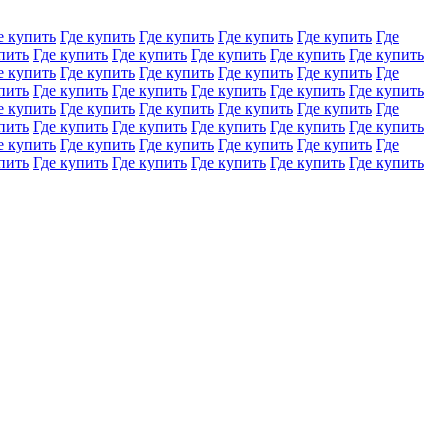
е купить
Где купить
Где купить
Где купить
Где купить
Где
пить
Где купить
Где купить
Где купить
Где купить
Где купить
е купить
Где купить
Где купить
Где купить
Где купить
Где
пить
Где купить
Где купить
Где купить
Где купить
Где купить
е купить
Где купить
Где купить
Где купить
Где купить
Где
пить
Где купить
Где купить
Где купить
Где купить
Где купить
е купить
Где купить
Где купить
Где купить
Где купить
Где
пить
Где купить
Где купить
Где купить
Где купить
Где купить