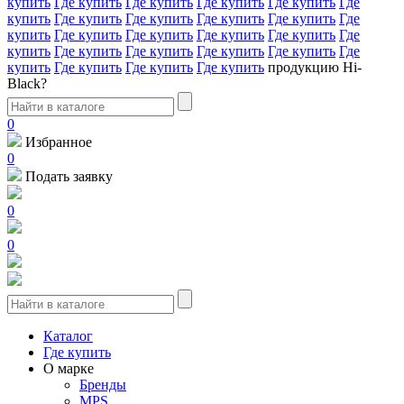
купить
Где купить
Где купить
Где купить
Где купить
Где
купить
Где купить
Где купить
Где купить
Где купить
Где
купить
Где купить
Где купить
Где купить
Где купить
Где
купить
Где купить
Где купить
Где купить
Где купить
Где
купить
Где купить
Где купить
Где купить
продукцию Hi-
Black?
0
Избранное
0
Подать заявку
0
0
Каталог
Где купить
О марке
Бренды
MPS