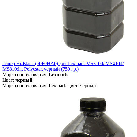
Тонер Hi-Black (50F0HA0) для Lexmark MS310d/ MS410d/
MS810dn, Polyester, чёрный (750 гр.)
Марка оборудования:
Lexmark
Цвет:
черный
Марка оборудования: Lexmark Цвет: черный