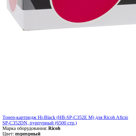
Тонер-картридж Hi-Black (HB-SP-C352E M) для Ricoh Aficio
SP-C352DN, пурпурный (6500 стр.)
Марка оборудования:
Ricoh
Цвет:
пурпурный