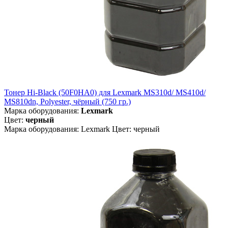
Тонер Hi-Black (50F0HA0) для Lexmark MS310d/ MS410d/
MS810dn, Polyester, чёрный (750 гр.)
Марка оборудования:
Lexmark
Цвет:
черный
Марка оборудования: Lexmark Цвет: черный