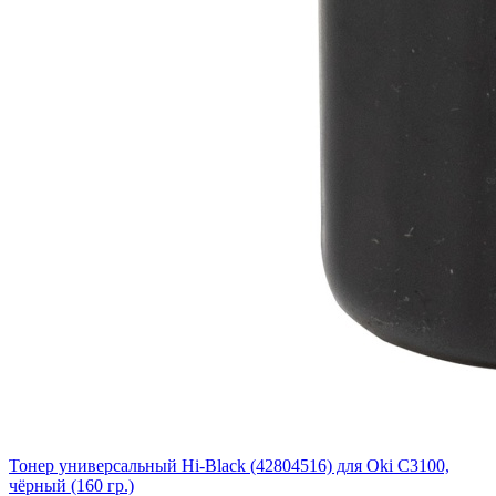
Тонер универсальный Hi-Black (42804516) для Oki С3100,
чёрный (160 гр.)