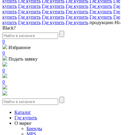
купить
Где купить
Где купить
Где купить
Где купить
Где
купить
Где купить
Где купить
Где купить
Где купить
Где
купить
Где купить
Где купить
Где купить
Где купить
Где
купить
Где купить
Где купить
Где купить
Где купить
Где
купить
Где купить
Где купить
Где купить
продукцию Hi-
Black?
0
Избранное
0
Подать заявку
0
0
Каталог
Где купить
О марке
Бренды
MPS