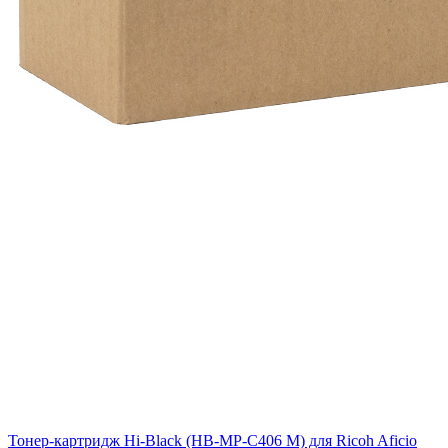
Тонер-картридж Hi-Black (HB-MP-C406 M) для Ricoh Aficio