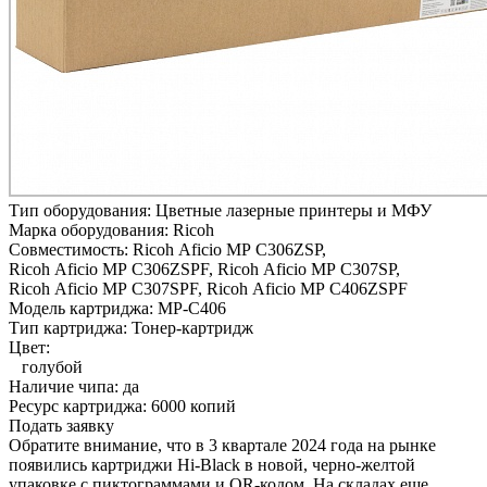
Тип оборудования:
Цветные лазерные принтеры и МФУ
Марка оборудования:
Ricoh
Совместимость:
Ricoh Aficio MP C306ZSP,
Ricoh Aficio MP C306ZSPF,
Ricoh Aficio MP C307SP,
Ricoh Aficio MP C307SPF,
Ricoh Aficio MP C406ZSPF
Модель картриджа:
MP-C406
Тип картриджа:
Тонер-картридж
Цвет:
голубой
Наличие чипа:
да
Ресурс картриджа:
6000 копий
Подать заявку
Обратите внимание, что в 3 квартале 2024 года на рынке
появились картриджи Hi-Black в новой, черно-желтой
упаковке с пиктограммами и QR-кодом. На складах еще