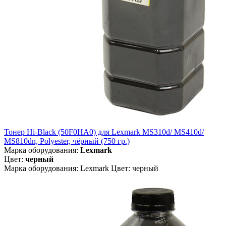
Тонер Hi-Black (50F0HA0) для Lexmark MS310d/ MS410d/
MS810dn, Polyester, чёрный (750 гр.)
Марка оборудования:
Lexmark
Цвет:
черный
Марка оборудования: Lexmark Цвет: черный