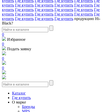
купить
Где купить
Где купить
Где купить
Где купить
Где
купить
Где купить
Где купить
Где купить
Где купить
Где
купить
Где купить
Где купить
Где купить
Где купить
Где
купить
Где купить
Где купить
Где купить
Где купить
Где
купить
Где купить
Где купить
Где купить
продукцию Hi-
Black?
0
Избранное
0
Подать заявку
0
0
Каталог
Где купить
О марке
Бренды
MPS