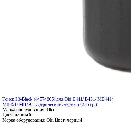
Тонер Hi-Black (44574805) для Oki B411/ B431/ MB441/
MB451/ MB491, сферический, чёрный (235 гр.)
Марка оборудования:
Oki
Цвет:
черный
Марка оборудования: Oki Цвет: черный