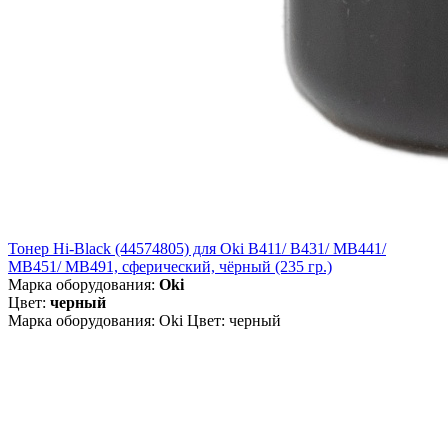
Тонер Hi-Black (44574805) для Oki B411/ B431/ MB441/
MB451/ MB491, сферический, чёрный (235 гр.)
Марка оборудования:
Oki
Цвет:
черный
Марка оборудования: Oki Цвет: черный