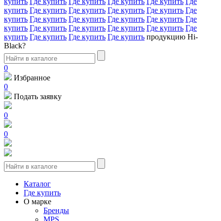
купить
Где купить
Где купить
Где купить
Где купить
Где
купить
Где купить
Где купить
Где купить
Где купить
Где
купить
Где купить
Где купить
Где купить
Где купить
Где
купить
Где купить
Где купить
Где купить
Где купить
Где
купить
Где купить
Где купить
Где купить
продукцию Hi-
Black?
0
Избранное
0
Подать заявку
0
0
Каталог
Где купить
О марке
Бренды
MPS