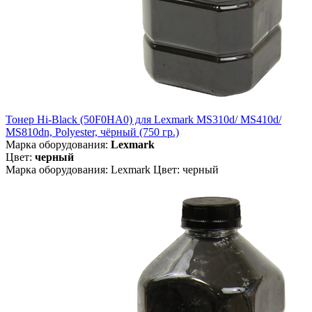
Тонер Hi-Black (50F0HA0) для Lexmark MS310d/ MS410d/
MS810dn, Polyester, чёрный (750 гр.)
Марка оборудования:
Lexmark
Цвет:
черный
Марка оборудования: Lexmark Цвет: черный