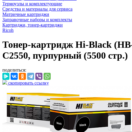
Термоузлы и комплектующие
Средства и материалы для сервиса
Матричные картриджи
Заправочные наборы и комплекты
Картриджи, тонер-картриджи
Ricoh
Тонер-картридж Hi-Black (HB
C2550, пурпурный (5500 стр.)
поделиться:
скопировать ссылку