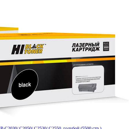
-C2030/ C2050/ C2530/ C2550, голубой (5500 стр.)