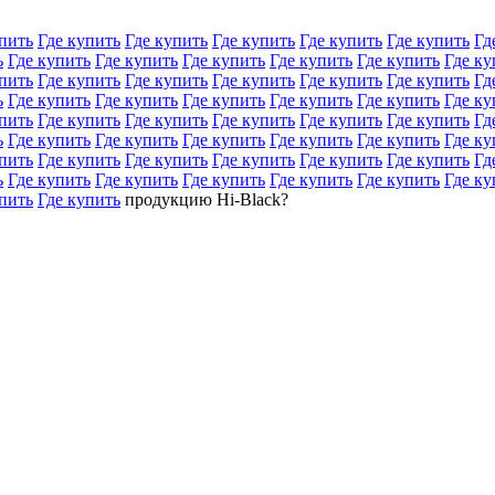
пить
Где купить
Где купить
Где купить
Где купить
Где купить
Гд
ь
Где купить
Где купить
Где купить
Где купить
Где купить
Где ку
пить
Где купить
Где купить
Где купить
Где купить
Где купить
Гд
ь
Где купить
Где купить
Где купить
Где купить
Где купить
Где ку
пить
Где купить
Где купить
Где купить
Где купить
Где купить
Гд
ь
Где купить
Где купить
Где купить
Где купить
Где купить
Где ку
пить
Где купить
Где купить
Где купить
Где купить
Где купить
Гд
ь
Где купить
Где купить
Где купить
Где купить
Где купить
Где ку
пить
Где купить
продукцию Hi-Black?