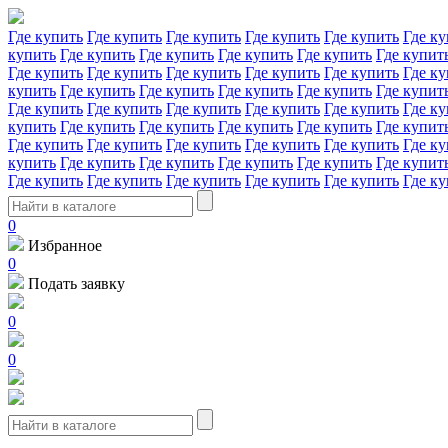
Где купить
Где купить
Где купить
Где купить
Где купить
Где ку
купить
Где купить
Где купить
Где купить
Где купить
Где купит
Где купить
Где купить
Где купить
Где купить
Где купить
Где ку
купить
Где купить
Где купить
Где купить
Где купить
Где купит
Где купить
Где купить
Где купить
Где купить
Где купить
Где ку
купить
Где купить
Где купить
Где купить
Где купить
Где купит
Где купить
Где купить
Где купить
Где купить
Где купить
Где ку
купить
Где купить
Где купить
Где купить
Где купить
Где купит
Где купить
Где купить
Где купить
Где купить
Где купить
Где ку
0
Избранное
0
Подать заявку
0
0