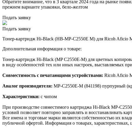
Обратите внимание, что в 3 квартале 2024 года на рынке появ
прежнем варианте упаковки, бело-желтом
Подать заявку
Подать заявку
Тонер-картридж Hi-Black (HB-MP-C2550E M) для Ricoh Aficio M
Дополнительная информация о товаре:
Тонер-картридж Hi-Black (MP C2550E-M) для цветных копирова
в виду особенностей тех или иных настроек, выставляемых при
Совместимость с печатающими устройствами:
Ricoh Aficio
Аналог производителя:
MP-C2550E-M (841198) пурпурный (кр
Характеристики:
с чипом
При производстве совместимого картриджа Hi-Black MP-C2550
условий позволяет повторно заправлять и восстанавливать кар
Все имена и торговые марки являются собственностью их владе
публичной офертой. Информация о товарах, характеристиках, 