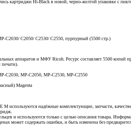
ились картриджи Hi-Black в новой, черно-желтой упаковке с пи
P-C2030/ C2050/ C2530/ C2550, пурпурный (5500 стр.)
льных аппаратов и МФУ Ricoh. Ресурс составляет 5500 копий п
 печати).
 MP-C2030, MP-C2050, MP-C2530, MP-C2550
асный) Magenta
E M используются надёжные комплектующие, запчасти, качеств
тридж.
льцев и используются только с целью описания товара. Информа
ценах может содержать ошибки, и быть изменена без предварите