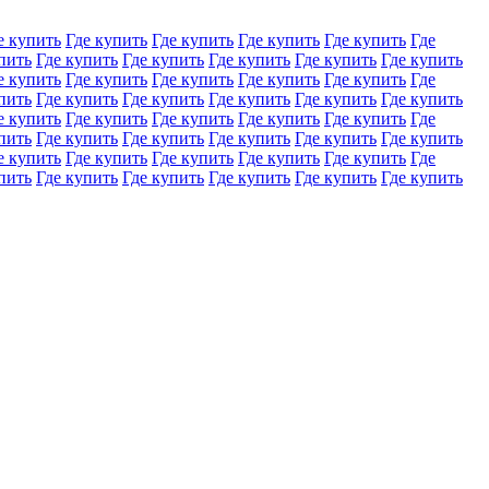
е купить
Где купить
Где купить
Где купить
Где купить
Где
пить
Где купить
Где купить
Где купить
Где купить
Где купить
е купить
Где купить
Где купить
Где купить
Где купить
Где
пить
Где купить
Где купить
Где купить
Где купить
Где купить
е купить
Где купить
Где купить
Где купить
Где купить
Где
пить
Где купить
Где купить
Где купить
Где купить
Где купить
е купить
Где купить
Где купить
Где купить
Где купить
Где
пить
Где купить
Где купить
Где купить
Где купить
Где купить