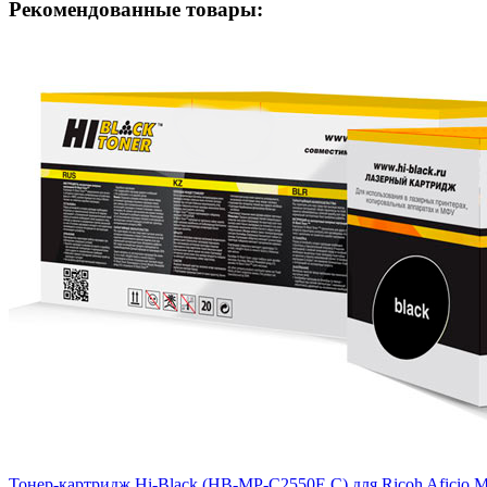
Рекомендованные товары:
Тонер-картридж Hi-Black (HB-MP-C2550E C) для Ricoh Aficio MP