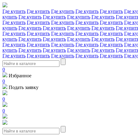
Где купить
Где купить
Где купить
Где купить
Где купить
Где ку
купить
Где купить
Где купить
Где купить
Где купить
Где купит
Где купить
Где купить
Где купить
Где купить
Где купить
Где ку
купить
Где купить
Где купить
Где купить
Где купить
Где купит
Где купить
Где купить
Где купить
Где купить
Где купить
Где ку
купить
Где купить
Где купить
Где купить
Где купить
Где купит
Где купить
Где купить
Где купить
Где купить
Где купить
Где ку
купить
Где купить
Где купить
Где купить
Где купить
Где купит
Где купить
Где купить
Где купить
Где купить
Где купить
Где ку
0
Избранное
0
Подать заявку
0
0