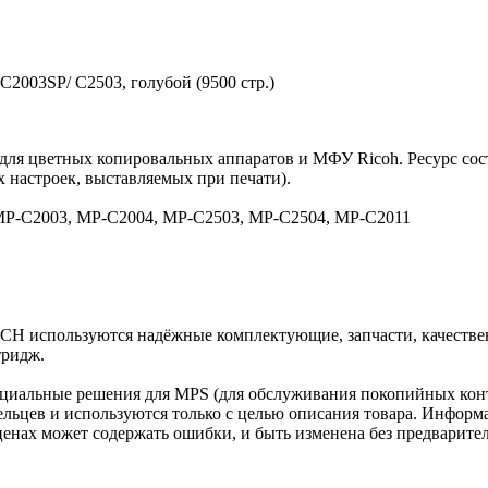
C2003SP/ C2503, голубой (9500 стр.)
для цветных копировальных аппаратов и МФУ Ricoh. Ресурс сос
х настроек, выставляемых при печати).
 MP-C2003, MP-C2004, MP-C2503, MP-C2504, MP-C2011
CH используются надёжные комплектующие, запчасти, качестве
тридж.
циальные решения для MPS (для обслуживания покопийных конт
льцев и используются только с целью описания товара. Информа
ценах может содержать ошибки, и быть изменена без предварите