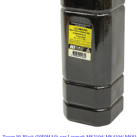
Тонер Hi-Black (50F0HA0) для Lexmark MS310d/ MS410d/ MS810dn