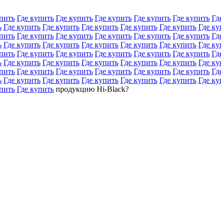
пить
Где купить
Где купить
Где купить
Где купить
Где купить
Гд
ь
Где купить
Где купить
Где купить
Где купить
Где купить
Где ку
пить
Где купить
Где купить
Где купить
Где купить
Где купить
Гд
ь
Где купить
Где купить
Где купить
Где купить
Где купить
Где ку
пить
Где купить
Где купить
Где купить
Где купить
Где купить
Гд
ь
Где купить
Где купить
Где купить
Где купить
Где купить
Где ку
пить
Где купить
Где купить
Где купить
Где купить
Где купить
Гд
ь
Где купить
Где купить
Где купить
Где купить
Где купить
Где ку
пить
Где купить
продукцию Hi-Black?