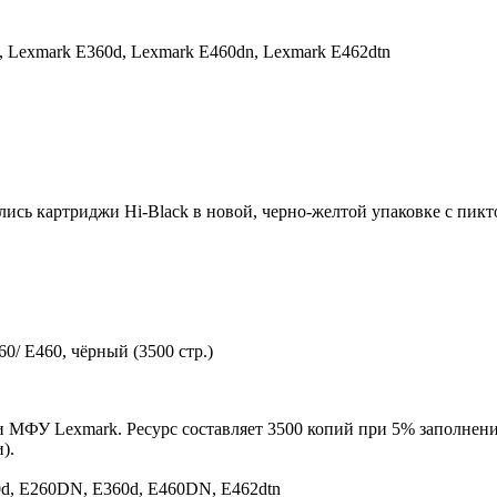
,
Lexmark E360d,
Lexmark E460dn,
Lexmark E462dtn
ились картриджи Hi-Black в новой, черно-желтой упаковке с пи
0/ E460, чёрный (3500 стр.)
и МФУ Lexmark. Ресурс составляет 3500 копий при 5% заполнени
).
d, E260DN, E360d, E460DN, E462dtn