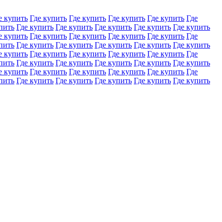
е купить
Где купить
Где купить
Где купить
Где купить
Где
пить
Где купить
Где купить
Где купить
Где купить
Где купить
е купить
Где купить
Где купить
Где купить
Где купить
Где
пить
Где купить
Где купить
Где купить
Где купить
Где купить
е купить
Где купить
Где купить
Где купить
Где купить
Где
пить
Где купить
Где купить
Где купить
Где купить
Где купить
е купить
Где купить
Где купить
Где купить
Где купить
Где
пить
Где купить
Где купить
Где купить
Где купить
Где купить