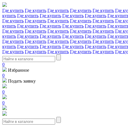
Где купить
Где купить
Где купить
Где купить
Где купить
Где ку
купить
Где купить
Где купить
Где купить
Где купить
Где купит
Где купить
Где купить
Где купить
Где купить
Где купить
Где ку
купить
Где купить
Где купить
Где купить
Где купить
Где купит
Где купить
Где купить
Где купить
Где купить
Где купить
Где ку
купить
Где купить
Где купить
Где купить
Где купить
Где купит
Где купить
Где купить
Где купить
Где купить
Где купить
Где ку
купить
Где купить
Где купить
Где купить
Где купить
Где купит
Где купить
Где купить
Где купить
Где купить
Где купить
Где ку
0
Избранное
0
Подать заявку
0
0