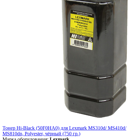
Тонер Hi-Black (50F0HA0) для Lexmark MS310d/ MS410d/
MS810dn, Polyester, чёрный (750 гр.)
Марка оборудования:
Lexmark