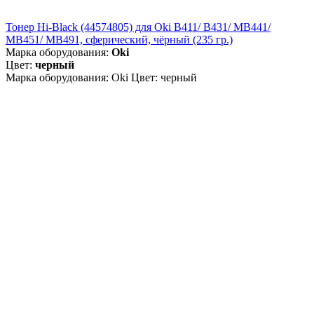
Тонер Hi-Black (44574805) для Oki B411/ B431/ MB441/
MB451/ MB491, сферический, чёрный (235 гр.)
Марка оборудования:
Oki
Цвет:
черный
Марка оборудования: Oki Цвет: черный