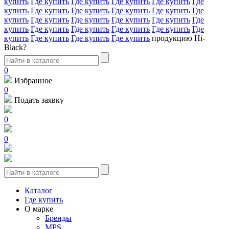
купить
Где купить
Где купить
Где купить
Где купить
Где
купить
Где купить
Где купить
Где купить
Где купить
Где
купить
Где купить
Где купить
Где купить
Где купить
Где
купить
Где купить
Где купить
Где купить
Где купить
Где
купить
Где купить
Где купить
Где купить
продукцию Hi-
Black?
0
Избранное
0
Подать заявку
0
0
Каталог
Где купить
О марке
Бренды
MPS