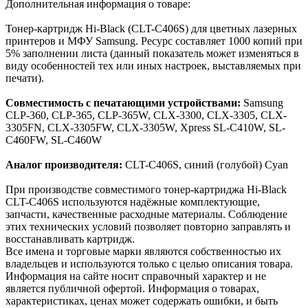
Дополнительная информация о товаре:
Тонер-картридж Hi-Black (CLT-C406S) для цветных лазерных
принтеров и МФУ Samsung. Ресурс составляет 1000 копий при
5% заполнении листа (данный показатель может изменяться в
виду особенностей тех или иных настроек, выставляемых при
печати).
Совместимость с печатающими устройствами:
Samsung
CLP-360, CLP-365, CLP-365W, CLX-3300, CLX-3305, CLX-
3305FN, CLX-3305FW, CLX-3305W, Xpress SL-C410W, SL-
C460FW, SL-C460W
Аналог производителя:
CLT-C406S, синий (голубой) Cyan
При производстве совместимого тонер-картриджа Hi-Black
CLT-C406S используются надёжные комплектующие,
запчасти, качественные расходные материалы. Соблюдение
этих технических условий позволяет повторно заправлять и
восстанавливать картридж.
Все имена и торговые марки являются собственностью их
владельцев и используются только с целью описания товара.
Информация на сайте носит справочный характер и не
является публичной офертой. Информация о товарах,
характеристиках, ценах может содержать ошибки, и быть