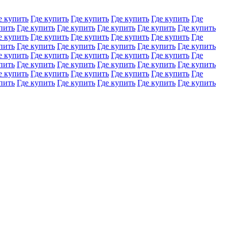
е купить
Где купить
Где купить
Где купить
Где купить
Где
пить
Где купить
Где купить
Где купить
Где купить
Где купить
е купить
Где купить
Где купить
Где купить
Где купить
Где
пить
Где купить
Где купить
Где купить
Где купить
Где купить
е купить
Где купить
Где купить
Где купить
Где купить
Где
пить
Где купить
Где купить
Где купить
Где купить
Где купить
е купить
Где купить
Где купить
Где купить
Где купить
Где
пить
Где купить
Где купить
Где купить
Где купить
Где купить