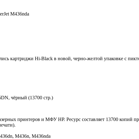
erJet M436nda
ились картриджи Hi-Black в новой, черно-желтой упаковке с пи
DN, чёрный (13700 стр.)
зерных принтеров и МФУ HP. Ресурс составляет 13700 копий пр
ечати).
M436dn, M436n, M436nda