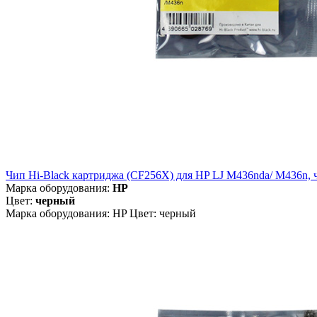
Чип Hi-Black картриджа (CF256X) для HP LJ M436nda/ M436n, ч
Марка оборудования:
HP
Цвет:
черный
Марка оборудования: HP Цвет: черный