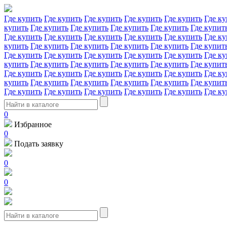
Где купить
Где купить
Где купить
Где купить
Где купить
Где ку
купить
Где купить
Где купить
Где купить
Где купить
Где купит
Где купить
Где купить
Где купить
Где купить
Где купить
Где ку
купить
Где купить
Где купить
Где купить
Где купить
Где купит
Где купить
Где купить
Где купить
Где купить
Где купить
Где ку
купить
Где купить
Где купить
Где купить
Где купить
Где купит
Где купить
Где купить
Где купить
Где купить
Где купить
Где ку
купить
Где купить
Где купить
Где купить
Где купить
Где купит
Где купить
Где купить
Где купить
Где купить
Где купить
Где ку
0
Избранное
0
Подать заявку
0
0