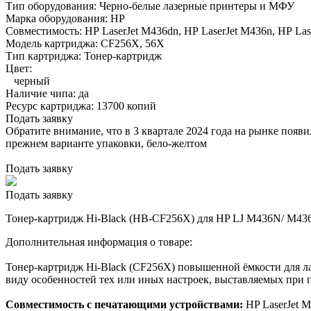
Тип оборудования:
Черно-белые лазерные принтеры и МФУ
Марка оборудования:
HP
Совместимость:
HP LaserJet M436dn,
HP LaserJet M436n,
HP Las
Модель картриджа:
CF256X, 56X
Тип картриджа:
Тонер-картридж
Цвет:
черный
Наличие чипа:
да
Ресурс картриджа:
13700 копий
Подать заявку
Обратите внимание, что в 3 квартале 2024 года на рынке появ
прежнем варианте упаковки, бело-желтом
Подать заявку
Подать заявку
Тонер-картридж Hi-Black (HB-CF256X) для HP LJ M436N/ M436
Дополнительная информация о товаре:
Тонер-картридж Hi-Black (CF256X) повышенной ёмкости для ла
виду особенностей тех или иных настроек, выставляемых при п
Совместимость с печатающими устройствами:
HP LaserJet 