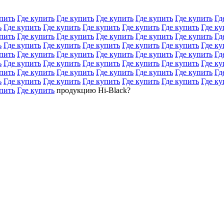
пить
Где купить
Где купить
Где купить
Где купить
Где купить
Гд
ь
Где купить
Где купить
Где купить
Где купить
Где купить
Где ку
пить
Где купить
Где купить
Где купить
Где купить
Где купить
Гд
ь
Где купить
Где купить
Где купить
Где купить
Где купить
Где ку
пить
Где купить
Где купить
Где купить
Где купить
Где купить
Гд
ь
Где купить
Где купить
Где купить
Где купить
Где купить
Где ку
пить
Где купить
Где купить
Где купить
Где купить
Где купить
Гд
ь
Где купить
Где купить
Где купить
Где купить
Где купить
Где ку
пить
Где купить
продукцию Hi-Black?