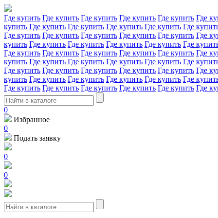
Где купить
Где купить
Где купить
Где купить
Где купить
Где ку
купить
Где купить
Где купить
Где купить
Где купить
Где купит
Где купить
Где купить
Где купить
Где купить
Где купить
Где ку
купить
Где купить
Где купить
Где купить
Где купить
Где купит
Где купить
Где купить
Где купить
Где купить
Где купить
Где ку
купить
Где купить
Где купить
Где купить
Где купить
Где купит
Где купить
Где купить
Где купить
Где купить
Где купить
Где ку
купить
Где купить
Где купить
Где купить
Где купить
Где купит
Где купить
Где купить
Где купить
Где купить
Где купить
Где ку
0
Избранное
0
Подать заявку
0
0