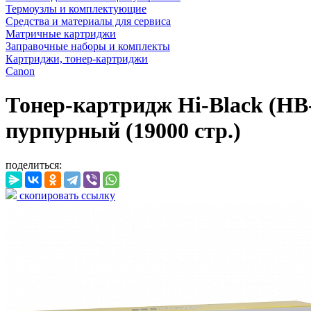
Термоузлы и комплектующие
Средства и материалы для сервиса
Матричные картриджи
Заправочные наборы и комплекты
Картриджи, тонер-картриджи
Canon
Тонер-картридж Hi-Black (HB-
пурпурный (19000 стр.)
поделиться:
скопировать ссылку