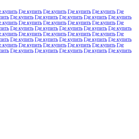
е купить
Где купить
Где купить
Где купить
Где купить
Где
пить
Где купить
Где купить
Где купить
Где купить
Где купить
е купить
Где купить
Где купить
Где купить
Где купить
Где
пить
Где купить
Где купить
Где купить
Где купить
Где купить
е купить
Где купить
Где купить
Где купить
Где купить
Где
пить
Где купить
Где купить
Где купить
Где купить
Где купить
е купить
Где купить
Где купить
Где купить
Где купить
Где
пить
Где купить
Где купить
Где купить
Где купить
Где купить