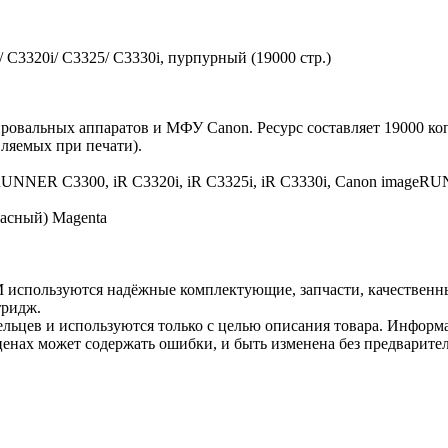
C3320i/ C3325/ C3330i, пурпурный (19000 стр.)
ровальных аппаратов и МФУ Canon. Ресурс составляет 19000 ко
вляемых при печати).
RUNNER C3300, iR C3320i, iR C3325i, iR C3330i, Canon ima
асный) Magenta
 используются надёжные комплектующие, запчасти, качественн
тридж.
льцев и используются только с целью описания товара. Информа
ценах может содержать ошибки, и быть изменена без предварите