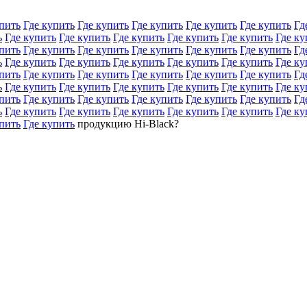
пить
Где купить
Где купить
Где купить
Где купить
Где купить
Гд
ь
Где купить
Где купить
Где купить
Где купить
Где купить
Где ку
пить
Где купить
Где купить
Где купить
Где купить
Где купить
Гд
ь
Где купить
Где купить
Где купить
Где купить
Где купить
Где ку
пить
Где купить
Где купить
Где купить
Где купить
Где купить
Гд
ь
Где купить
Где купить
Где купить
Где купить
Где купить
Где ку
пить
Где купить
Где купить
Где купить
Где купить
Где купить
Гд
ь
Где купить
Где купить
Где купить
Где купить
Где купить
Где ку
пить
Где купить
продукцию Hi-Black?