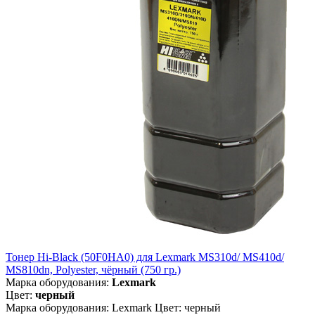
Тонер Hi-Black (50F0HA0) для Lexmark MS310d/ MS410d/
MS810dn, Polyester, чёрный (750 гр.)
Марка оборудования:
Lexmark
Цвет:
черный
Марка оборудования: Lexmark Цвет: черный