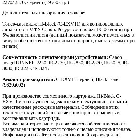
2270/ 2870, чёрный (19500 стр.)
Дополнительная информация о товаре:
Тонер-картридж Hi-Black (C-EXV11) для копировальных
аппаратов и МФУ Canon. Ресурс составляет 19500 копий при
5% заполнении листа (данный показатель может изменяться в
виду особенностей тех или иных настроек, выставляемых при
печати).
Совместимость с печатающими устройствами:
Canon
imageRUNNER 2230, iR-2270, iR-2830, iR-2870, iR-3025, iR-
3030, iR-3225, iR-3245
Аналог производителя:
C-EXV11 черный, Black Toner
(9629a002)
При производстве совместимого картриджа Hi-Black C-
EXV11 используются надёжные комплектующие, запчасти,
качественные расходные материалы. Соблюдение этих
технических условий позволяет повторно заправлять и
восстанавливать картридж.
Все имена и торговые марки являются собственностью их
владельцев и используются только с целью описания товара.
Информация на сайте носит справочный характер и не