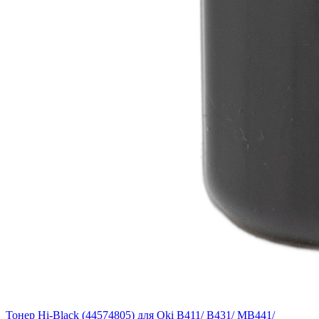
Тонер Hi-Black (44574805) для Oki B411/ B431/ MB441/