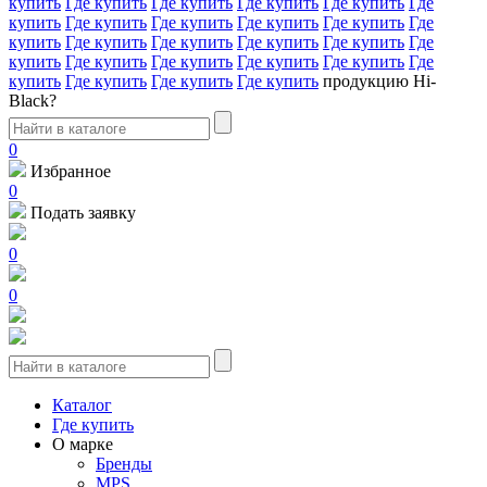
купить
Где купить
Где купить
Где купить
Где купить
Где
купить
Где купить
Где купить
Где купить
Где купить
Где
купить
Где купить
Где купить
Где купить
Где купить
Где
купить
Где купить
Где купить
Где купить
Где купить
Где
купить
Где купить
Где купить
Где купить
продукцию Hi-
Black?
0
Избранное
0
Подать заявку
0
0
Каталог
Где купить
О марке
Бренды
MPS