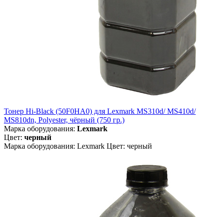
Тонер Hi-Black (50F0HA0) для Lexmark MS310d/ MS410d/
MS810dn, Polyester, чёрный (750 гр.)
Марка оборудования:
Lexmark
Цвет:
черный
Марка оборудования: Lexmark Цвет: черный