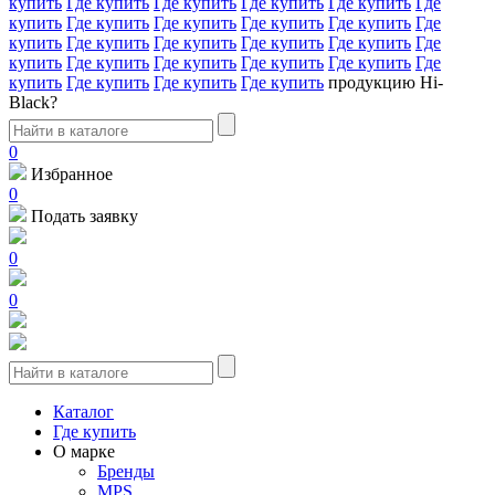
купить
Где купить
Где купить
Где купить
Где купить
Где
купить
Где купить
Где купить
Где купить
Где купить
Где
купить
Где купить
Где купить
Где купить
Где купить
Где
купить
Где купить
Где купить
Где купить
Где купить
Где
купить
Где купить
Где купить
Где купить
продукцию Hi-
Black?
0
Избранное
0
Подать заявку
0
0
Каталог
Где купить
О марке
Бренды
MPS