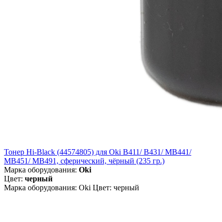
Тонер Hi-Black (44574805) для Oki B411/ B431/ MB441/
MB451/ MB491, сферический, чёрный (235 гр.)
Марка оборудования:
Oki
Цвет:
черный
Марка оборудования: Oki Цвет: черный